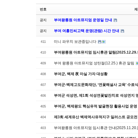
번호
제
부여왕릉원 아트뮤지엄 운영일 안내
공지
부여 여흥민씨고택 운영(관람) 시간 안내
공지
미니 파우치 보관중입니다
411
부여왕릉원 아트뮤지엄 임시휴관 알림(2025.12.29.
410
부여 왕릉원 아트뮤지엄 성탄절(12.25.) 휴관 알림
409
부여군, 백제 夜 마실 가자 대성황
408
부여군-백제고도문화재단, ‘연꽃해설사 교육’ 수료
407
부여군 석성면, 제1회 석성연꽃밭잔치로 석성연지 
406
부여군, 백제왕도 핵심유적 발굴현장 활용사업 운영
405
제3회 세계유산 백제역사유적지구 일러스트 공모전
404
부여왕릉원 아트뮤지엄 임시휴관 안내(2025.11.20.
403