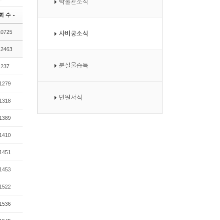
박물관소식
Zi
G
n
al
회 수
e
le
10725
사비궁소식
r
y
12463
분실물습득
237
1279
민원서식
1318
1389
1410
1451
1453
1522
1536