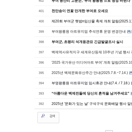
부여 능산리 고분군, ‘부여 왕릉원’으로 명칭 바뀐다
402
천만송이 연꽃 만개한 부여로 오세요
401
제20회 부여군 햇밤n임산물 축제 개최 알림(2025.11.7
400
부여왕릉원 아트뮤지엄 추석연휴 운영 변경안내
399
부여군, 초평리 석개옹관묘 긴급발굴조사 실시
398
백제역사유적지구 세계유산등재 10주년 기념 행사 개최 
397
'2025 국가유산 미디어아트 부여' 개최 알림(2025.10.2
396
2025년 백제문화유산주간 안내(2025.7.8.~7.14.)
395
부영왕릉원 아트뮤지엄 임시휴관 안내(7.4. / 7.18.)
394
“아름다운 백제전돌에 당신의 흔적을 남겨주세요”
393
2025년 '문화가 있는 날' 구석구석 문화배달 행사 알
392
검색