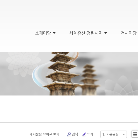
5,
5,
5,
5,
소개마당
세계유산 정림사지
전시마당
게시물을 뷰어로 보기
검색
쓰기
기본글꼴
T