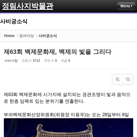
정림사지박물관
Menu
Sketchbook5, 스케치북5
사비궁소식
Home
참여마당
사비궁소식
제63회 백제문화제, 백제의 빛을 그리다
Sketchbook5, 스케치북5
사비사랑
조회 수
3712
추천 수
0
댓글
0
제63회 백제문화제 시가지에 설치되는 경관조명이 빛과 음악으
로 한층 임팩트 있는 분위기를 연출한다.
부여백제문화선양위원회(위원장 이용우)는 오는 28일부터 8일