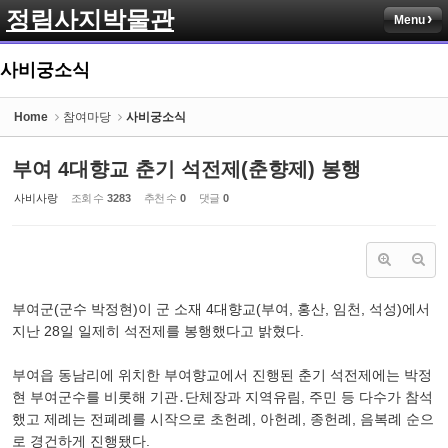
정림사지박물관
Menu
Sketchbook5, 스케치북5
사비궁소식
Home
참여마당
사비궁소식
부여 4대향교 춘기 석전제(춘향제) 봉행
Sketchbook5, 스케치북5
사비사랑
조회 수
3283
추천 수
0
댓글
0
부여군(군수 박정현)이 군 소재 4대향교(부여, 홍산, 임천, 석성)에서
지난 28일 일제히 석전제를 봉행했다고 밝혔다.
부여읍 동남리에 위치한 부여향교에서 진행된 춘기 석전제에는 박정
현 부여군수를 비롯해 기관․단체장과 지역유림, 주민 등 다수가 참석
했고 제례는 전폐례를 시작으로 초헌례, 아헌례, 종헌례, 음복례 순으
로 경건하게 진행됐다.