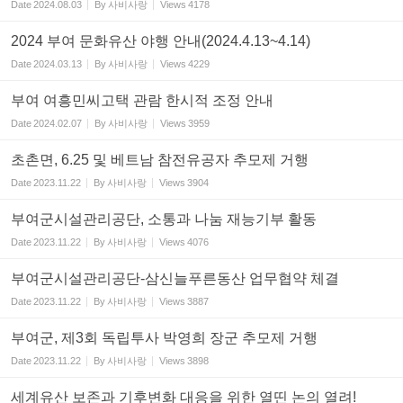
Date
2024.08.03
By
사비사랑
Views
4178
2024 부여 문화유산 야행 안내(2024.4.13~4.14)
Date
2024.03.13
By
사비사랑
Views
4229
부여 여흥민씨고택 관람 한시적 조정 안내
Date
2024.02.07
By
사비사랑
Views
3959
초촌면, 6.25 및 베트남 참전유공자 추모제 거행
Date
2023.11.22
By
사비사랑
Views
3904
부여군시설관리공단, 소통과 나눔 재능기부 활동
Date
2023.11.22
By
사비사랑
Views
4076
부여군시설관리공단-삼신늘푸른동산 업무협약 체결
Date
2023.11.22
By
사비사랑
Views
3887
부여군, 제3회 독립투사 박영희 장군 추모제 거행
Date
2023.11.22
By
사비사랑
Views
3898
세계유산 보존과 기후변화 대응을 위한 열띤 논의 열려!