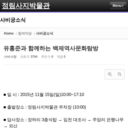
정림사지박물관
Menu
Sketchbook5, 스케치북5
사비궁소식
Home
참여마당
사비궁소식
유홍준과 함께하는 백제역사문화탐방
Sketchbook5, 스케치북5
사비사랑
조회 수
3704
추천 수
0
댓글
0
■ 일 시 : 2015년 11월 15일(일)10:00~17:10
■ 출발장소 : 정림사지박물관 주차장 (10:00)
■ 답사장소 : 장하리 3층석탑 → 임천 대조사 → 주암리 은행나무
→ 외산