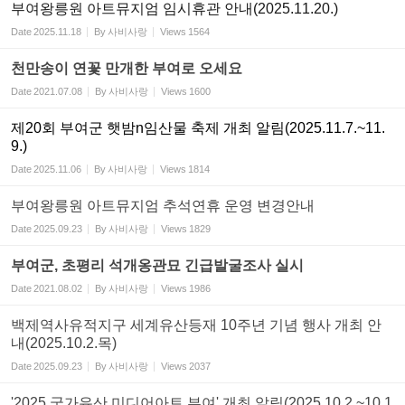
부여왕릉원 아트뮤지엄 임시휴관 안내(2025.11.20.)
Date
2025.11.18
By
사비사랑
Views
1564
천만송이 연꽃 만개한 부여로 오세요
Date
2021.07.08
By
사비사랑
Views
1600
제20회 부여군 햇밤n임산물 축제 개최 알림(2025.11.7.~11.
9.)
Date
2025.11.06
By
사비사랑
Views
1814
부여왕릉원 아트뮤지엄 추석연휴 운영 변경안내
Date
2025.09.23
By
사비사랑
Views
1829
부여군, 초평리 석개옹관묘 긴급발굴조사 실시
Date
2021.08.02
By
사비사랑
Views
1986
백제역사유적지구 세계유산등재 10주년 기념 행사 개최 안
내(2025.10.2.목)
Date
2025.09.23
By
사비사랑
Views
2037
'2025 국가유산 미디어아트 부여' 개최 알림(2025.10.2.~10.1