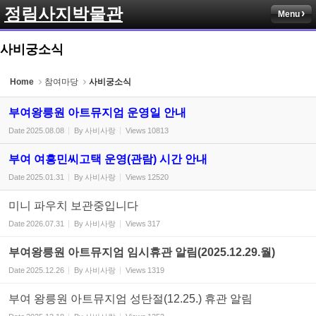
정림사지박물관
Menu
Sketchbook5, 스케치북5
사비궁소식
Home
참여마당
사비궁소식
부여왕릉원 아트뮤지엄 운영일 안내
Sketchbook5, 스케치북5
Date
2025.08.08
By
사비사랑
Views
10813
부여 여흥민씨고택 운영(관람) 시간 안내
Date
2025.01.31
By
사비사랑
Views
12520
미니 파우치 보관중입니다
Date
2026.07.31
By
사비사랑
Views
317
부여왕릉원 아트뮤지엄 임시휴관 알림(2025.12.29.월)
Date
2025.12.26
By
사비사랑
Views
1319
부여 왕릉원 아트뮤지엄 성탄절(12.25.) 휴관 알림