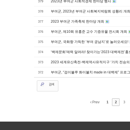
2023년 부여군 사회적경제 한마당 행사
379
부여군, 2023년 부여군 사회복지박람회 성황리 개
378
2023 부여군 가족축제 한마당 개최
377
부여군, 제10회 유홍준 교수 기증유물 전시회 개최
376
부여군, 국화향 가득한 ‘부여 궁남지’로 놀러오세요!
375
‘백제문화’매력 알려라! 찾아가는‘2023 대백제전’홍
374
2023 세계유산축전-백제역사유적지구 ‘가치 전승의 
373
부여군, “검이불루 화이불치 made in 대백제” 프로
372
검색
Prev
1
2
3