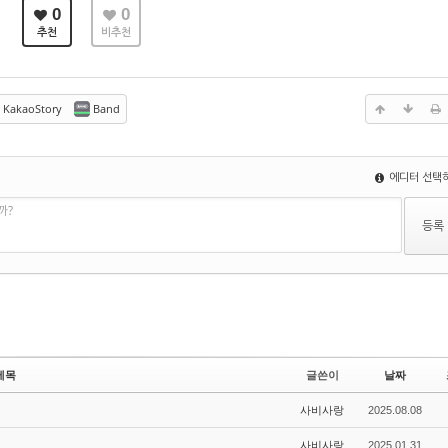
0
0
추천
비추천
KakaoStory
Band
에디터 선택
까?
제목
글쓴이
날짜
사비사랑
2025.08.08
사비사랑
2025.01.31