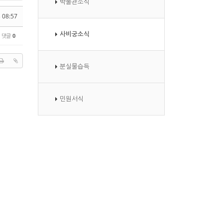
박물관소식
 08:57
사비궁소식
댓글
0
분실물습득
민원서식