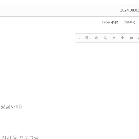
2024.08.03
조회 수
4181
추천 수
0
?
가
 정림사지)
트, 전시 등 프로그램