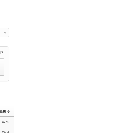
하기
조회 수
10759
12484