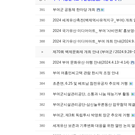
부여군 공동체 한마당 개최
391
2024 세계유산축전(백제역사유적지구_부여) 개최 알림(20
390
2024 국가유산 미디어아트_ 부여 '사비연희' 홍보
389
2024 국가유산 미디어아트_부여 개최 안내(2024.9.6. 
388
제70회 백제문화제 개최 안내 (부여군 / 2024.9.28~10
»
2024 부여 문화유산 야행 안내(2024.4.13~4.14)
386
부여 여흥민씨고택 관람 한시적 조정 안내
385
초촌면, 6.25 및 베트남 참전유공자 추모제 거행
384
부여군시설관리공단, 소통과 나눔 재능기부 활동
383
부여군시설관리공단-삼신늘푸른동산 업무협약 체
382
부여군, 제3회 독립투사 박영희 장군 추모제 거행
381
세계유산 보존과 기후변화 대응을 위한 열띤 논의 열
380