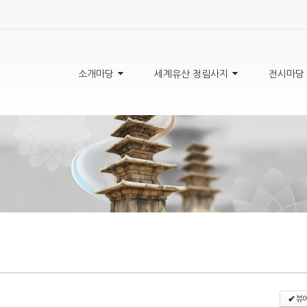
5,
5,
5,
5,
소개마당
세계유산 정림사지
전시마당
뷰어
✔