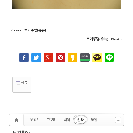
Prev
토기뚜껑(유뉴)
토기뚜껑(유뉴)
Next
목록
청동기
고구려
백제
신라
통일
토기향완