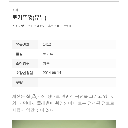
신라
토기뚜껑(유뉴)
사비사랑
조회 수
4985
추천 수
0
댓글
0
유물번호
1412
물질
토기류
소장경위
기증
소장년월일
2014-08-14
수량
1
개신은 철(凸)자의 형태로 완만한 곡선을 그리고 있다.
외, 내면에서 물레흔이 확인되며 태토는 정선된 점토로
사립이 약간 섞여 있다.