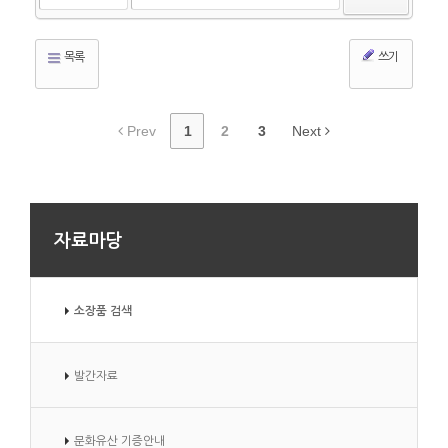
목록
쓰기
Prev
1
2
3
Next
자료마당
소장품 검색
발간자료
문화유산 기증안내