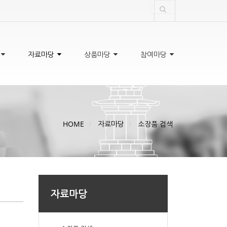
자료마당
상품마당
참여마당
HOME
자료마당
소장품 검색
자료마당