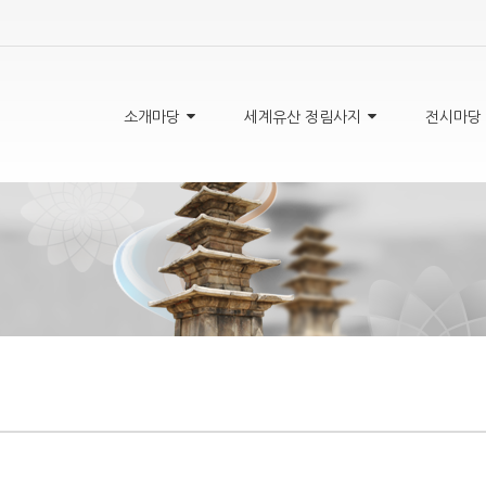
소개마당
세계유산 정림사지
전시마당