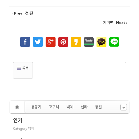
Prev
전 편
치미편
Next
목록
청동기
고구려
백제
신라
통일
연가
Category
백제