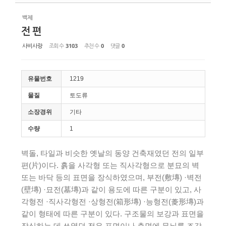
백제
전 편
사비사랑
조회 수
3103
추천 수
0
댓글
0
유물번호
1219
물질
토도류
소장경위
기타
수량
1
벽돌, 타일과 비슷한 옛날의 동양 건축재였던 전의 일부
편(片)이다. 흙을 사각형 또는 직사각형으로 분묘의 벽
또는 바닥 등의 표면을 장식하였으며, 부전(敷塼) ·벽전
(壁塼) ·묘전(墓塼)과 같이 용도에 따른 구분이 있고, 사
각형전 ·직사각형전 ·상형전(箱形塼) ·능형전(菱形塼)과
같이 형태에 따른 구분이 있다. 구조물의 보강과 표면을
장식하는 데 쓰였던 전은 표면이나 측면에 무늬를 조각