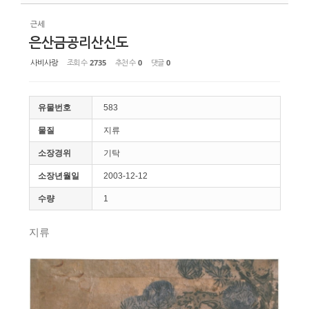
근세
은산금공리산신도
사비사랑
조회 수
2735
추천 수
0
댓글
0
유물번호
583
물질
지류
소장경위
기탁
소장년월일
2003-12-12
수량
1
지류