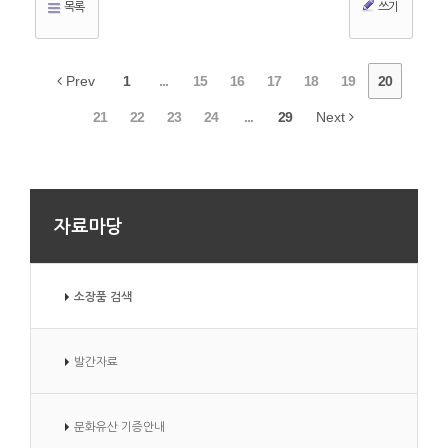
목록
쓰기
Prev
1
...
15
16
17
18
19
20
21
22
23
24
...
29
Next
자료마당
소장품 검색
발간자료
문화유산 기증안내