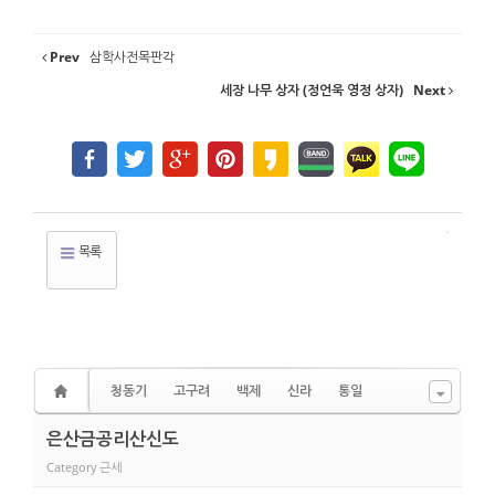
Prev
삼학사전목판각
세장 나무 상자 (정언욱 영정 상자)
Next
목록
청동기
고구려
백제
신라
통일
은산금공리산신도
Category
근세