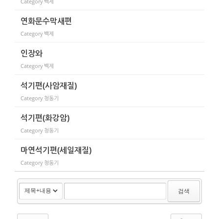
Category
백제
연화문수막새편
Category
백제
인장와
Category
백제
석기편(사암재질)
Category
청동기
석기편(화강암)
Category
청동기
마연석기편(세일재질)
Category
청동기
검색