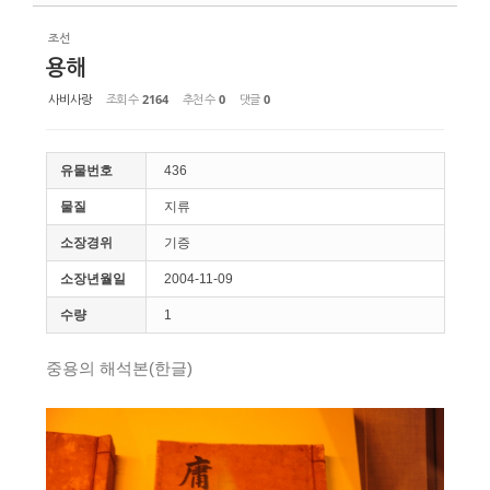
조선
용해
사비사랑
조회 수
2164
추천 수
0
댓글
0
유물번호
436
물질
지류
소장경위
기증
소장년월일
2004-11-09
수량
1
중용의 해석본(한글)