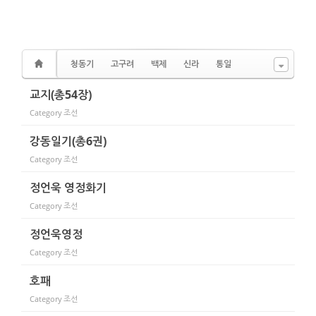
청동기
고구려
백제
신라
통일
교지(총54장)
Category
조선
강동일기(총6권)
Category
조선
정언욱 영정화기
Category
조선
정언욱영정
Category
조선
호패
Category
조선