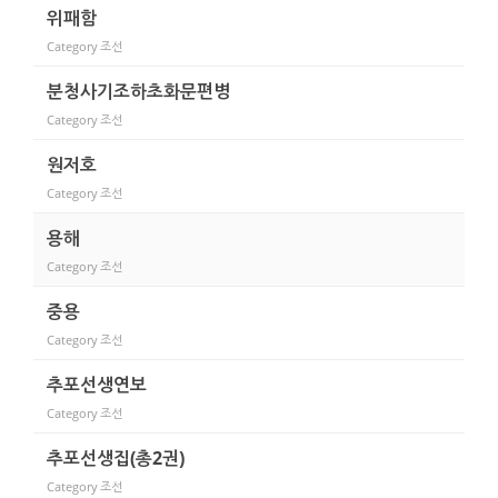
위패함
Category
조선
분청사기조하초화문편병
Category
조선
원저호
Category
조선
용해
Category
조선
중용
Category
조선
추포선생연보
Category
조선
추포선생집(총2권)
Category
조선