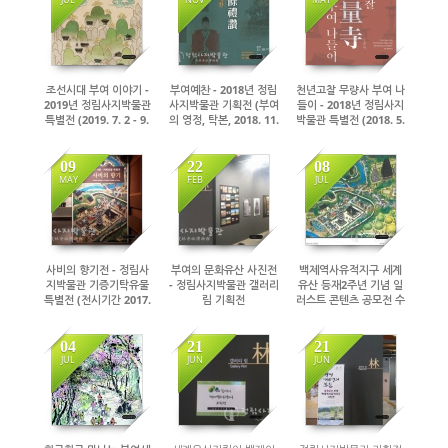
2608
2511
2323
조선시대 부여 이야기 -
부여예찬 - 2018년 정림
천년고찰 무량사 부여 나
2019년 정림사지박물관
사지박물관 기획전 (부여
들이 - 2018년 정림사지
특별전 (2019. 7. 2 - 9.
의 영정, 탁본, 2018. 11.
박물관 특별전 (2018. 5.
22), 기획전시실(박물관
19 - 2019. 2. 28), 기획
15 - 7. 15), 기획전시실
2층)
전시실
09
22
08
MAY
FEB
JUL
2291
1980
2504
사비의 향기전 - 정림사
부여의 문화유산 사진전
백제역사유적지구 세계
지박물관 기증기탁유물
- 정림사지박물관 갤러리
유산 등재2주년 기념 일
특별전 (전시기간 2017.
림 기획전
러스트 콘텐츠 공모전 수
11. 13 - 2018. 2. 28, 장
(2017.1.23~3.31, 장소
상작 전시(2017. 7. 8 ~
소 기획전시실)
: 갤러리林)
7. 30)
04
21
21
JUL
JUN
JUN
2270
2203
2332