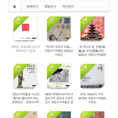
현재전시
예정전시
지난전시
28
22
14
JUN
SEP
OCT
1482
1830
1887
부여군 국제교류-아스카
『부여의 보부상 유품』 -
또 하나의 탑, 상륜(相
문화유산 사진전
정림사지박물관 2023년
輪)을 상상(想像)하다 -
기획전,
2022년 정림사지박물관
2023.9.22~2023.12.31
기획전,
. 2층 전시실.
2022.10.7~2022.3.28,
정림사지박물관 제2전시
29
29
26
실2층)
JUL
JUL
NOV
1938
2399
2443
정림사지박물관 사진전
제2회 백제역사유적지구
부여, 100년의 기억 -
‘돌아온·돌아와야 하는
일러스트 공모전 수상작
2019년 정림사지박물관
문화유산’ - 정림사지박
전시-정림사지박물관 갤
기획전,
물관 기획전
러리림 기획전
2019.11.18~2020.3.31
(2020.6.30~7.30, 장소
(2019.8.13~12.31, 장
, 기획전시실(박물관 2
: 중앙홀, 갤러리林)
소 : 갤러리林)
층)
15
26
12
JUL
NOV
MAY