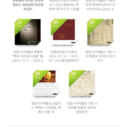
한국화로 만나는 부여세
세계유산지킴이 백제아
정림사지박물관 기획전
계유산 '충청현대 한국화
리 “시민과 함께하는 백
『부여 백제역사유적지구
초대전'
제역사유적지구” 사진展
아카이브전』 (2016. 9.
(2017.7.8~7.30, 장소 :
- 정림사지박물관
19 ～ 12. 31)
정림사지박물관 기획전
(2016.11.28)
시실)
21
09
09
JUN
NOV
NOV
2343
2531
2437
정림사지박물관 특별전
한중금석문자 교류전
정림사지박물관 기증·기
“백제 사비성의 부활” 展
2015. 07. 10 ～ 2015.
탁 특별전 '부여의 옛 이
(2015. 12. 7 ～ 2016 4.
07. 13 (서동연꽃축제기
야기'
30)
간)
09
09
NOV
NOV
2429
2638
정림사지박물관 상설전
정림사지박물관 기증·기
시 '백제의 사리장엄, 백
탁유물 특별전 '부여의
제의 석등' 전
문화유산'