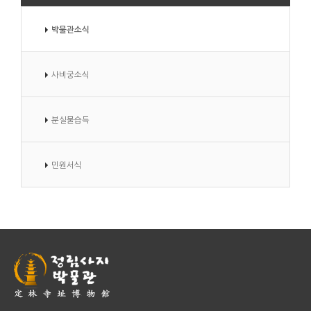
박물관소식
사비궁소식
분실물습득
민원서식