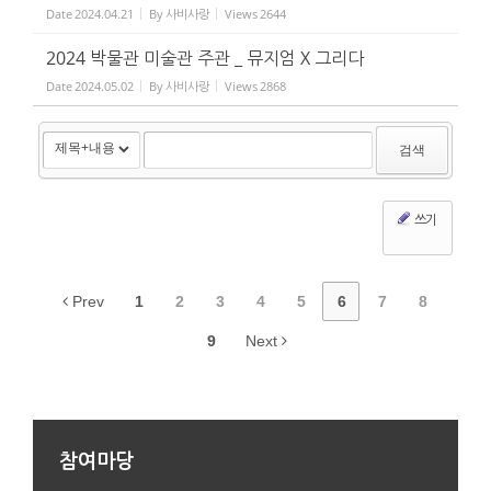
Date
2024.04.21
By
사비사랑
Views
2644
2024 박물관 미술관 주관 _ 뮤지엄 X 그리다
Date
2024.05.02
By
사비사랑
Views
2868
검색
쓰기
Prev
1
2
3
4
5
6
7
8
9
Next
참여마당