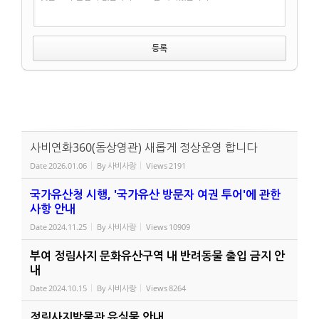
사비연화360(돔상영관) 새롭게 정상운영 합니다
Date
2026.01.06
By
사비사랑
Views
2191
국가유산청 시행, '국가유산 방문자 여권 투어'에 관한
사항 안내
Date
2024.11.25
By
사비사랑
Views
10909
부여 정림사지 문화유산구역 내 반려동물 출입 금지 안
내
Date
2024.10.15
By
사비사랑
Views
8264
정림사지박물관 유실물 안내