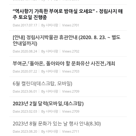
“역사향기 가득한 부여로 밤마실 오세요” - 정림사지 매
주 토요일 진행중
Date
2017.07.17
By
사비사랑
Views
2701
[안내] 정림사지박물관 휴관안내 (2020. 8. 23. ~ 별도
안내일까지)
Date
2020.08.24
By
사비사랑
Views
2702
부여군,「돌아온, 돌아와야 할 문화유산 사진전」개최
Date
2020.07.22
By
사비사랑
Views
2703
6월 캘린더(데스크탑, 모바일)
Date
2023.06.01
By
사비사랑
Views
2709
2023년 2월 달력(모바일,데스크탑)
Date
2023.02.03
By
사비사랑
Views
2709
2023년 8월 문화가 있는 날 행사 안내(8.30)
Date
2023.08.20
By
사비사랑
Views
2711