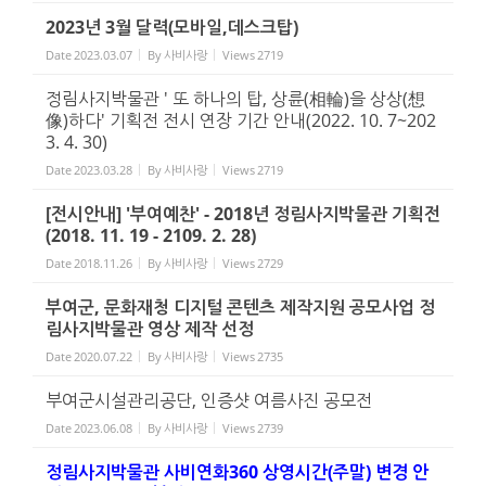
2023년 3월 달력(모바일,데스크탑)
Date
2023.03.07
By
사비사랑
Views
2719
정림사지박물관 ' 또 하나의 탑, 상륜(相輪)을 상상(想
像)하다' 기획전 전시 연장 기간 안내(2022. 10. 7~202
3. 4. 30)
Date
2023.03.28
By
사비사랑
Views
2719
[전시안내] '부여예찬' - 2018년 정림사지박물관 기획전
(2018. 11. 19 - 2109. 2. 28)
Date
2018.11.26
By
사비사랑
Views
2729
부여군, 문화재청 디지털 콘텐츠 제작지원 공모사업 정
림사지박물관 영상 제작 선정
Date
2020.07.22
By
사비사랑
Views
2735
부여군시설관리공단, 인증샷 여름사진 공모전
Date
2023.06.08
By
사비사랑
Views
2739
정림사지박물관 사비연화360 상영시간(주말) 변경 안