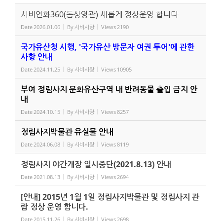
사비연화360(돔상영관) 새롭게 정상운영 합니다
Date
2026.01.06
By
사비사랑
Views
2190
국가유산청 시행, '국가유산 방문자 여권 투어'에 관한
사항 안내
Date
2024.11.25
By
사비사랑
Views
10905
부여 정림사지 문화유산구역 내 반려동물 출입 금지 안
내
Date
2024.10.15
By
사비사랑
Views
8257
정림사지박물관 유실물 안내
Date
2024.06.08
By
사비사랑
Views
8119
정림사지 야간개장 일시중단(2021.8.13) 안내
Date
2021.08.13
By
사비사랑
Views
2694
[안내] 2015년 1월 1일 정림사지박물관 및 정림사지 관
람 정상 운영 합니다.
Date
2015.11.26
By
사비사랑
Views
2698