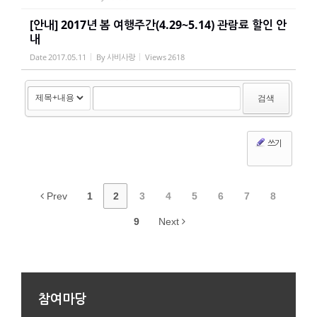
[안내] 2017년 봄 여행주간(4.29~5.14) 관람료 할인 안
내
Date
2017.05.11
By
사비사랑
Views
2618
검색
쓰기
Prev
1
2
3
4
5
6
7
8
9
Next
참여마당