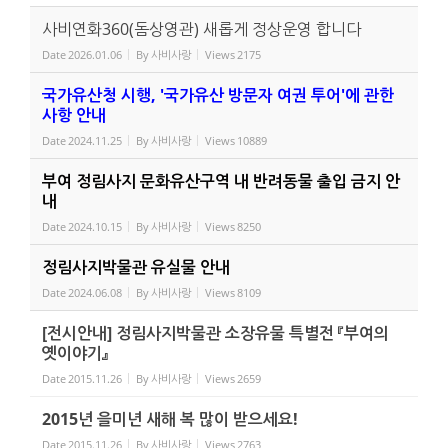
사비연화360(돔상영관) 새롭게 정상운영 합니다
Date
2026.01.06
By
사비사랑
Views
2175
국가유산청 시행, '국가유산 방문자 여권 투어'에 관한
사항 안내
Date
2024.11.25
By
사비사랑
Views
10889
부여 정림사지 문화유산구역 내 반려동물 출입 금지 안
내
Date
2024.10.15
By
사비사랑
Views
8250
정림사지박물관 유실물 안내
Date
2024.06.08
By
사비사랑
Views
8109
[전시안내] 정림사지박물관 소장유물 특별전 『부여의
옛이야기』
Date
2015.11.26
By
사비사랑
Views
2659
2015년 을미년 새해 복 많이 받으세요!
Date
2015.11.26
By
사비사랑
Views
2763