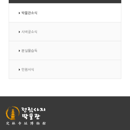
박물관소식
사비궁소식
분실물습득
민원서식