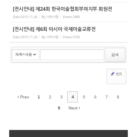
[전시안내] 제24회 한국미술협회부여지부 회원전
Date
2015.11.26
By
사비사랑
Views
2980
[전시안내] 제6회 아시아 국제미술교류전
Date
2015.11.26
By
사비사랑
Views
3169
검색
쓰기
Prev
1
2
3
4
5
6
7
8
9
Next