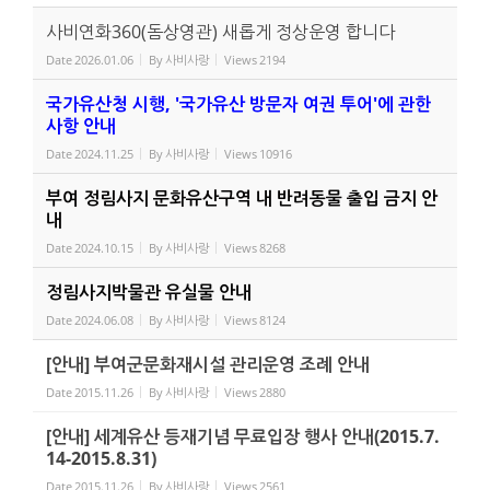
사비연화360(돔상영관) 새롭게 정상운영 합니다
Date
2026.01.06
By
사비사랑
Views
2194
국가유산청 시행, '국가유산 방문자 여권 투어'에 관한
사항 안내
Date
2024.11.25
By
사비사랑
Views
10916
부여 정림사지 문화유산구역 내 반려동물 출입 금지 안
내
Date
2024.10.15
By
사비사랑
Views
8268
정림사지박물관 유실물 안내
Date
2024.06.08
By
사비사랑
Views
8124
[안내] 부여군문화재시설 관리운영 조례 안내
Date
2015.11.26
By
사비사랑
Views
2880
[안내] 세계유산 등재기념 무료입장 행사 안내(2015.7.
14-2015.8.31)
Date
2015.11.26
By
사비사랑
Views
2561