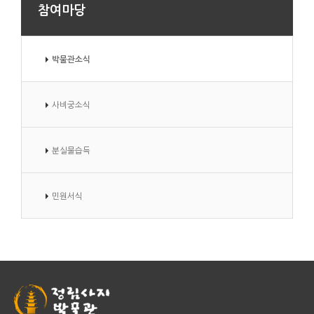
참여마당
박물관소식
사비궁소식
분실물습득
민원서식