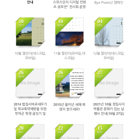
안내
스모스단지 디지털 컨텐
Bye Plastic)' 캠페인
츠 공모전" 전시회 운영
(11.18~11.30)
10
10
04
OCT
NOV
DEC
2761
2977
3014
10월 캘린더(데스크탑,
11월 캘린더(모바일,데
12월 캘린터(데스크탑,
모바일)
스크탑)
모바일)
26
26
27
NOV
NOV
OCT
3089
2763
3032
No Image
No Image
2014 법질서바로세우기
2021년 10월 정림사지
2015년 을미년 새해 복
및 학교폭력예방을 위한
박물관 문화가 있는 날
많이 받으세요!
부여군 학생 글짓기 및
행사 안내(10월 27일)
그리기 대회 개최
28
22
15
JUL
OCT
DEC
2767
2789
2785
No Image
No Image
No Image