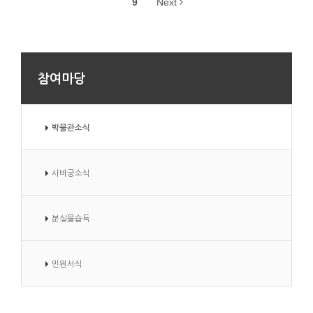
9
Next
참여마당
박물관소식
사비궁소식
분실물습득
민원서식