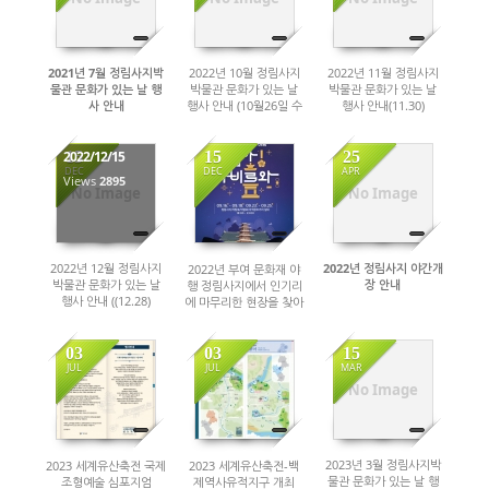
2021년 7월 정림사지박
2022년 10월 정림사지
2022년 11월 정림사지
물관 문화가 있는 날 행
박물관 문화가 있는 날
박물관 문화가 있는 날
사 안내
행사 안내 (10월26일 수
행사 안내(11.30)
요일)
15
15
25
2022/12/15
DEC
DEC
APR
Views
2895
2777
2826
No Image
No Image
2022년 12월 정림사지
2022년 정림사지 야간개
2022년 부여 문화재 야
박물관 문화가 있는 날
장 안내
행 정림사지에서 인기리
행사 안내 ((12.28)
에 마무리한 현장을 찾아
가다
03
03
15
JUL
JUL
MAR
2918
2913
2875
No Image
2023년 3월 정림사지박
2023 세계유산축전 국제
2023 세계유산축전-백
물관 문화가 있는 날 행
조형예술 심포지엄
제역사유적지구 개최