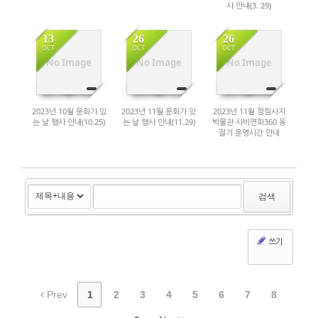
사 안내(3. 29)
13
26
26
OCT
OCT
OCT
2780
3032
2865
No Image
No Image
No Image
2023년 10월 문화가 있
2023년 11월 문화가 있
2023년 11월 정림사지
는 날 행사 안내(10.25)
는 날 행사 안내(11.29)
박물관 사비연화360 동
절기 운영시간 안내
(09:30~16:00)
검색
쓰기
Prev
1
2
3
4
5
6
7
8