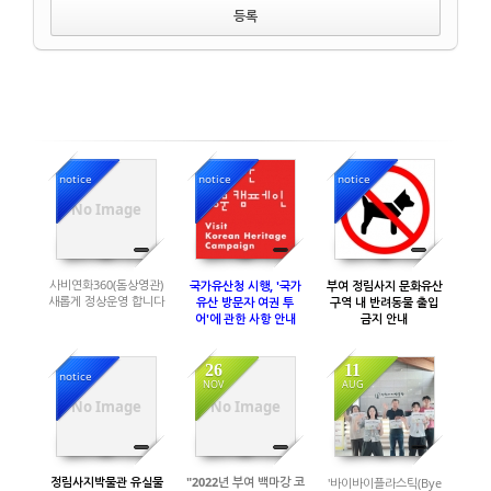
notice
notice
notice
2179
10895
8252
No Image
사비연화360(돔상영관)
국가유산청 시행, '국가
부여 정림사지 문화유산
새롭게 정상운영 합니다
유산 방문자 여권 투
구역 내 반려동물 출입
어'에 관한 사항 안내
금지 안내
26
11
notice
NOV
AUG
8111
2675
2951
No Image
No Image
정림사지박물관 유실물
"2022년 부여 백마강 코
'바이바이플라스틱(Bye