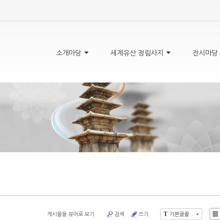
5,
5,
5,
5,
소개마당
세계유산 정림사지
전시마당
게시물을 뷰어로 보기
검색
쓰기
기본글꼴
T