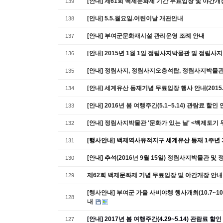
[안내] 제61회 백제문화제 기간 무료입장 및 야간개
139
[안내] 5.5.월요일.어린이날 개관안내
138
[안내] 부여군문화재시설 관리운영 조례 안내
137
[안내] 2015년 1월 1일 정림사지박물관 및 정림사지
136
[안내] 정림사지, 정림사지오층석탑, 정림사지박물관
135
[안내] 세계유산 등재기념 무료입장 행사 안내(2015.7.1
134
[안내] 2016년 봄 여행주간(5.1~5.14) 관람료 할인
133
[안내] 정림사지박물관 '문화가 있는 날' <백제토기
132
[행사안내] 백제역사유적지구 세계유산 등재 1주년 
131
[안내] 추석(2016년 9월 15일) 정림사지박물관 및
130
제62회 백제문화제 기념 무료입장 및 야간개장 안내
129
[행사안내] 부여군 가을 사비야행 행사개최(10.7~1
128
내
[안내] 2017년 봄 여행주간(4.29~5.14) 관람료 할
127