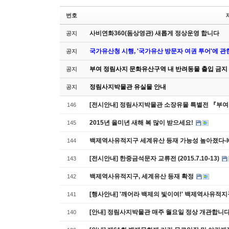
번호
사비연화360(돔상영관) 새롭게 정상운영 합니다
공지
국가유산청 시행, '국가유산 방문자 여권 투어'에 관
공지
부여 정림사지 문화유산구역 내 반려동물 출입 금지
공지
정림사지박물관 유실물 안내
공지
[전시안내] 정림사지박물관 소장유물 특별전 『부
146
2015년 을미년 새해 복 많이 받으세요!
145
백제역사유적지구 세계유산 등재 가능성 높아졌다-I
144
[전시안내] 한중금석문자 교류전 (2015.7.10-13)
143
백제역사유적지구, 세계유산 등재 확정
142
[행사안내] '깨어라 백제의 빛이여!' 백제역사유적
141
[안내] 정림사지박물관 매주 월요일 정상 개관합니다
140