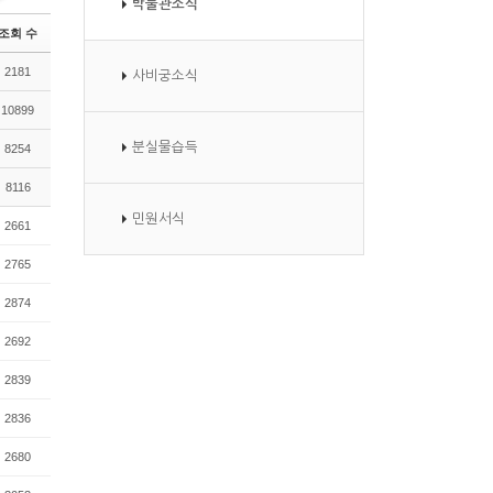
박물관소식
Zi
G
n
al
조회 수
e
le
2181
사비궁소식
r
y
10899
분실물습득
8254
8116
민원서식
2661
2765
2874
2692
2839
2836
2680