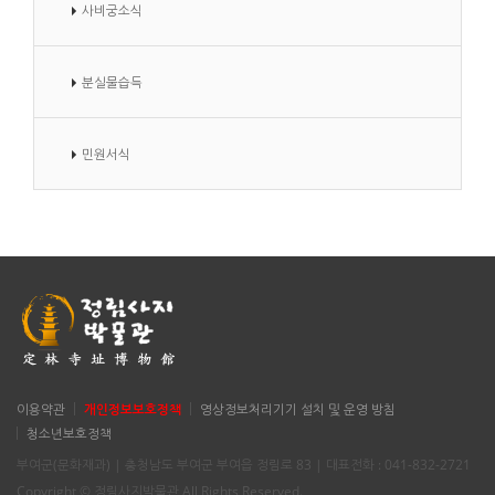
사비궁소식
분실물습득
민원서식
이용약관
개인정보보호정책
영상정보처리기기 설치 및 운영 방침
청소년보호정책
부여군(문화재과) | 충청남도 부여군 부여읍 정림로 83 | 대표전화 : 041-832-2721
Copyright © 정림사지박물관 All Rights Reserved.