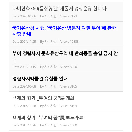
사비연화360(돔상영관) 새롭게 정상운영 합니다
Date
2026.01.06
By
사비사랑
Views
2173
국가유산청 시행, '국가유산 방문자 여권 투어'에 관한
사항 안내
Date
2024.11.25
By
사비사랑
Views
10888
부여 정림사지 문화유산구역 내 반려동물 출입 금지 안
내
Date
2024.10.15
By
사비사랑
Views
8250
정림사지박물관 유실물 안내
Date
2024.06.08
By
사비사랑
Views
8105
백제의 향기 _부여의 꿈”展 개최
Date
2015.11.26
By
사비사랑
Views
5103
백제의 향기 _부여의 꿈”展 보도자료
Date
2015.11.26
By
사비사랑
Views
4000