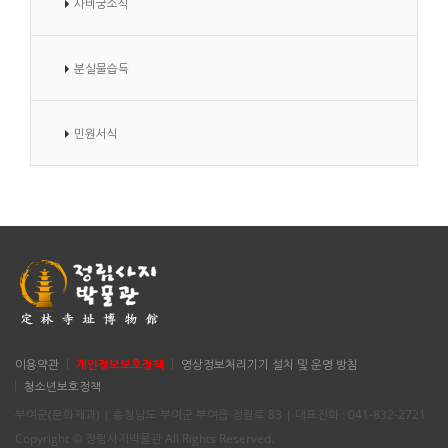
사비궁소식
분실물습득
민원서식
이용약관
개인정보보호정책
영상정보처리기기 설치 및 운영 방침
청소년보호정책
부여군(문화재과) | 충청남도 부여군 부여읍 정림로 83 | 대표전화 : 041-832-2721
Copyright © 정림사지박물관 All Rights Reserved.