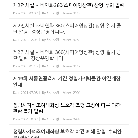
제2전시실 사비연화360(스피어영상관) 상영 주의 알림
Date
2025.02.07
By
사비사랑
Views
3118
제2전시실 사비연화 360(스피어영상관) 상영 일시 중
단 알림 _정상운영합니다.
Date
2024.12.04
By
사비사랑
Views
3254
제2전시실 사비연화 360(사피어영상관) 상영 일시 중
단 알림- 정상운영합니다
Date
2025.01.15
By
사비사랑
Views
3112
제19회 서동연꽃축제 기간 정림사지박물관 야간개장
안내
Date
2021.07.08
By
사비사랑
Views
2904
정림사지석조여래좌상 보호각 조명 고장에 따른 야간
관람 불가 알림
Date
2024.10.02
By
사비사랑
Views
2988
정림사지석조여래좌상 보호각 야간 폐쇄 알림_수리완
료/정상 관람