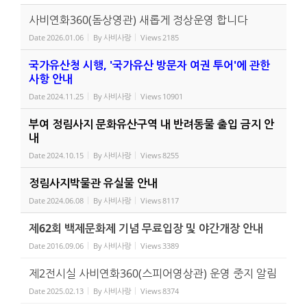
사비연화360(돔상영관) 새롭게 정상운영 합니다
Date
2026.01.06
By
사비사랑
Views
2185
국가유산청 시행, '국가유산 방문자 여권 투어'에 관한
사항 안내
Date
2024.11.25
By
사비사랑
Views
10901
부여 정림사지 문화유산구역 내 반려동물 출입 금지 안
내
Date
2024.10.15
By
사비사랑
Views
8255
정림사지박물관 유실물 안내
Date
2024.06.08
By
사비사랑
Views
8117
제62회 백제문화제 기념 무료입장 및 야간개장 안내
Date
2016.09.06
By
사비사랑
Views
3389
제2전시실 사비연화360(스피어영상관) 운영 중지 알림
Date
2025.02.13
By
사비사랑
Views
8374