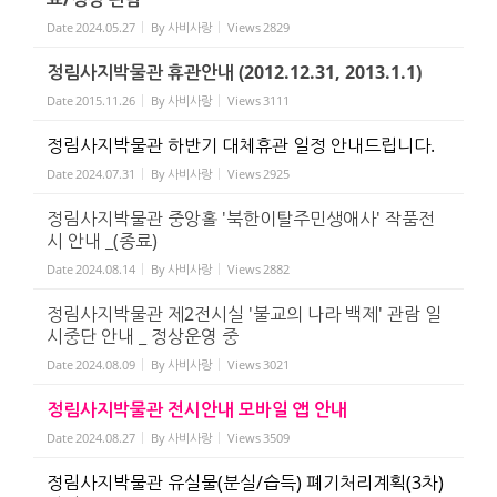
Date
2024.05.27
By
사비사랑
Views
2829
정림사지박물관 휴관안내 (2012.12.31, 2013.1.1)
Date
2015.11.26
By
사비사랑
Views
3111
정림사지박물관 하반기 대체휴관 일정 안내드립니다.
Date
2024.07.31
By
사비사랑
Views
2925
정림사지박물관 중앙홀 '북한이탈주민생애사' 작품전
시 안내 _(종료)
Date
2024.08.14
By
사비사랑
Views
2882
정림사지박물관 제2전시실 '불교의 나라 백제' 관람 일
시중단 안내 _ 정상운영 중
Date
2024.08.09
By
사비사랑
Views
3021
정림사지박물관 전시안내 모바일 앱 안내
Date
2024.08.27
By
사비사랑
Views
3509
정림사지박물관 유실물(분실/습득) 폐기처리계획(3차)