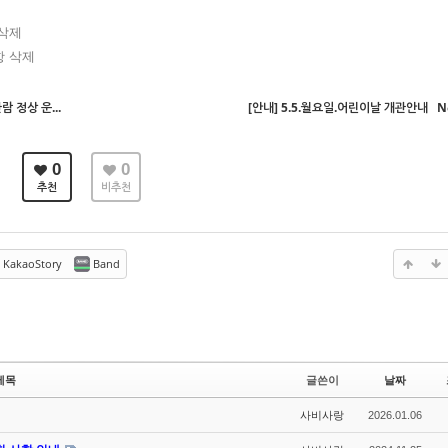
 삭제
항 삭제
 정상 운...
[안내] 5.5.월요일.어린이날 개관안내
N
0
0
추천
비추천
KakaoStory
Band
제목
글쓴이
날짜
사비사랑
2026.01.06