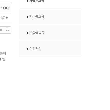
박물관소식
 11:03
사비궁소식
댓글
0
분실물습득
민원서식
 홈페
설 방