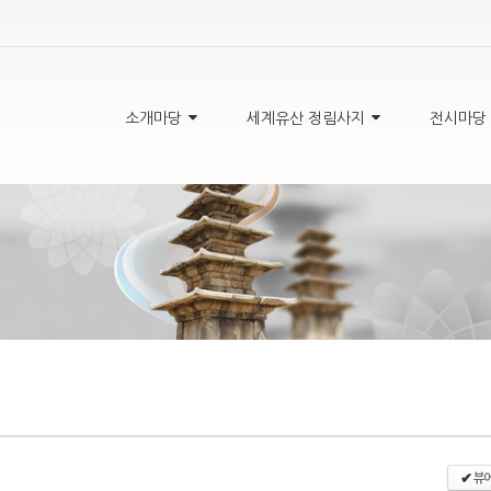
5,
5,
5,
5,
소개마당
세계유산 정림사지
전시마당
뷰어
✔