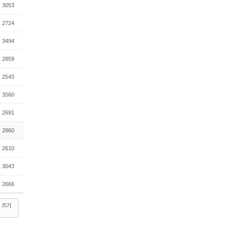
3053
2724
3494
2859
2543
3560
2691
2860
2610
3043
2666
쓰기