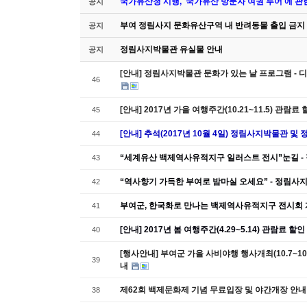
국가유산청 시행, '국가유산 방문자 여권 투어'에 관
공지
부여 정림사지 문화유산구역 내 반려동물 출입 금지
공지
정림사지박물관 유실물 안내
공지
[안내] 정림사지박물관 문화가 있는 날 프로그램 
46
[안내] 2017년 가을 여행주간(10.21~11.5) 관람료
45
[안내] 추석(2017년 10월 4일) 정림사지박물관 및
44
“세계유산 백제역사유적지구 일러스트 전시”눈길 -
43
“역사향기 가득한 부여로 밤마실 오세요” - 정림사
42
부여군, 한국화로 만나는 백제역사유적지구 전시회 
41
[안내] 2017년 봄 여행주간(4.29~5.14) 관람료 할
40
[행사안내] 부여군 가을 사비야행 행사개최(10.7~1
39
내
제62회 백제문화제 기념 무료입장 및 야간개장 안내
38