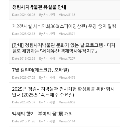
정림사지박물관 유실물 안내
Date
2024.06.08
By
사비사랑
Views
8118
제2전시실 사비연화360(스피어영상관) 운영 중지 알림
Date
2025.02.13
By
사비사랑
Views
8374
[안내] 정림사지박물관 문화가 있는 날 프로그램 - 디지
털로 체험하는 『세계유산 백제역사유적지구』
Date
2018.02.28
By
사비사랑
Views
7207
7월 캘린더(데스크탑, 모바일)
Date
2023.07.03
By
사비사랑
Views
6478
2025년 정림사지박물관 전시체험 활성화를 위한 행사
안내 (2025.5.14. ~ 매주 수요일)
Date
2025.05.07
By
사비사랑
Views
6062
백제의 향기 _부여의 꿈”展 개최
Date
2015.11.26
By
사비사랑
Views
5114