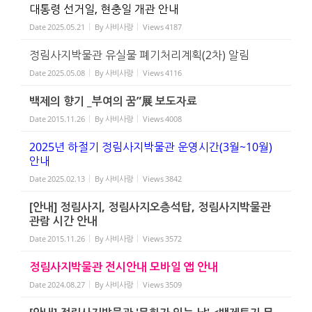
대통령 선거일, 현충일 개관 안내
Date
2025.05.21
By
사비사랑
Views
4187
정림사지박물관 유실물 폐기처리계획(2차) 알림
Date
2025.05.08
By
사비사랑
Views
4116
백제의 향기 _부여의 꿈”展 보도자료
Date
2015.11.26
By
사비사랑
Views
4008
2025년 하절기 정림사지박물관 운영시간(3월~10월)
안내
Date
2025.02.13
By
사비사랑
Views
3842
[안내] 정림사지, 정림사지오층석탑, 정림사지박물관
관람 시간 안내
Date
2015.11.26
By
사비사랑
Views
3572
정림사지박물관 전시안내 모바일 앱 안내
Date
2024.08.27
By
사비사랑
Views
3509