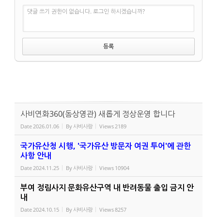
댓글 쓰기 권한이 없습니다. 로그인 하시겠습니까?
사비연화360(돔상영관) 새롭게 정상운영 합니다
Date
2026.01.06
By
사비사랑
Views
2189
국가유산청 시행, '국가유산 방문자 여권 투어'에 관한
사항 안내
Date
2024.11.25
By
사비사랑
Views
10904
부여 정림사지 문화유산구역 내 반려동물 출입 금지 안
내
Date
2024.10.15
By
사비사랑
Views
8257