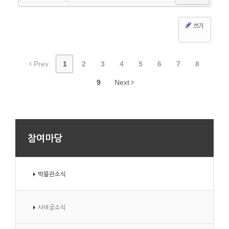
쓰기
Prev
1
2
3
4
5
6
7
8
9
Next
참여마당
박물관소식
사비궁소식