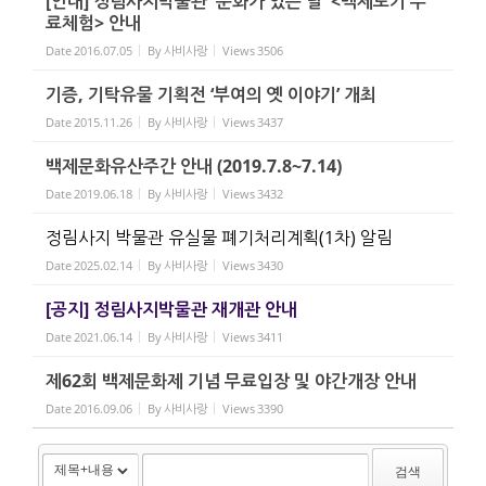
[안내] 정림사지박물관 '문화가 있는 날' <백제토기 무
료체험> 안내
Date
2016.07.05
By
사비사랑
Views
3506
기증, 기탁유물 기획전 ‘부여의 옛 이야기’ 개최
Date
2015.11.26
By
사비사랑
Views
3437
백제문화유산주간 안내 (2019.7.8~7.14)
Date
2019.06.18
By
사비사랑
Views
3432
정림사지 박물관 유실물 폐기처리계획(1차) 알림
Date
2025.02.14
By
사비사랑
Views
3430
[공지] 정림사지박물관 재개관 안내
Date
2021.06.14
By
사비사랑
Views
3411
제62회 백제문화제 기념 무료입장 및 야간개장 안내
Date
2016.09.06
By
사비사랑
Views
3390
검색