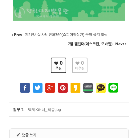
Prev
제2전시실 사비연화360(스피어영상관) 운영 중지 알림
7월 캘린더(데스크탑, 모바일)
Next
0
0
추천
비추천
첨부
'
1
'
백제X배너_최종.jpg
✔
댓글 쓰기