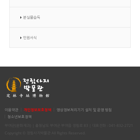
분실물습득
민원서식
이용약관
개인정보보호정책
영상정보처리기기 설치 및 운영 방침
청소년보호정책
부여군(문화재과) | 충청남도 부여군 부여읍 정림로 83 | 대표전화 : 041-832-2721
Copyright © 정림사지박물관 All Rights Reserved.