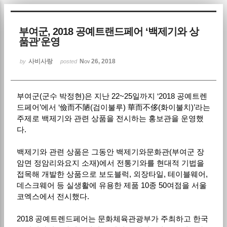
Sketchbook5, 스케치북5
부여군, 2018 공예트랜드페어 ‘백제기와 상
품관’운영
사비사랑
Nov 26, 2018
by
posted
부여군(군수 박정현)은 지난 22~25일까지 ‘2018 공예트렌
Sketchbook5, 스케치북5
드페어’에서 ‘儉而不陋(검이불루) 華而不侈(화이불치)’라는
주제로 백제기와 관련 상품을 전시하는 홍보관을 운영했
다.
백제기와 관련 상품은 그동안 백제기와문화관(부여군 장
암면 정암리와요지 소재)에서 전통기와를 현대적 기법을
접목해 개발한 상품으로 보도블럭, 외장타일, 테이블웨어,
데스크웨어 등 실생활에 유용한 제품 10종 50여점을 서울
코엑스에서 전시했다.
2018 공예트렌드페어는 문화체육관광부가 주최하고 한국