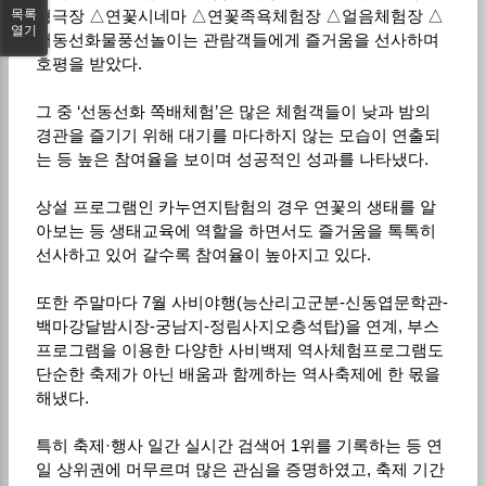
목록
형극장 △연꽃시네마 △연꽃족욕체험장 △얼음체험장 △
열기
서동선화물풍선놀이는 관람객들에게 즐거움을 선사하며
호평을 받았다.
그 중 ‘선동선화 쪽배체험’은 많은 체험객들이 낮과 밤의
경관을 즐기기 위해 대기를 마다하지 않는 모습이 연출되
는 등 높은 참여율을 보이며 성공적인 성과를 나타냈다.
상설 프로그램인 카누연지탐험의 경우 연꽃의 생태를 알
아보는 등 생태교육에 역할을 하면서도 즐거움을 톡톡히
선사하고 있어 갈수록 참여율이 높아지고 있다.
또한 주말마다 7월 사비야행(능산리고군분-신동엽문학관-
백마강달밤시장-궁남지-정림사지오층석탑)을 연계, 부스
프로그램을 이용한 다양한 사비백제 역사체험프로그램도
단순한 축제가 아닌 배움과 함께하는 역사축제에 한 몫을
해냈다.
특히 축제·행사 일간 실시간 검색어 1위를 기록하는 등 연
일 상위권에 머무르며 많은 관심을 증명하였고, 축제 기간