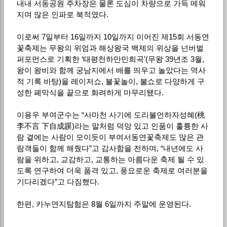
내내 서동공원 주차장은 물론 도심이 차량으로 가득 메워
지며 많은 인파로 북적였다.
이로써 7일부터 16일까지 10일까지 이어진 제15회 서동연
꽃축제는 무왕의 위엄과 해상왕국 백제의 위상을 넌버벌
퍼포먼스로 기획한 ‘태평천하만민희곡’(무왕 39년조 3월,
왕이 왕비와 함께 궁남지에서 배를 띄우고 놀았다는 역사
적 기록 바탕)을 레이저쇼, 불꽃놀이, 불쇼로 다양하게 구
성한 폐막식을 끝으로 화려하게 마무리됐다.
이용우 부여군수는 “사마천 사기에 도리불언하자성혜(桃
李不言 下自成蹊)라는 말처럼 덕망 있고 인품이 훌륭한 사
람 곁에는 사람이 모이듯이 부여서동연꽃축제도 많은 관
람객들이 함께 해줬다”고 감사함을 전하며, “내년에도 사
람을 위하고, 교감하고, 교통하는 아름다운 축제 될 수 있
도록 연구하여 더욱 품격 있고, 풍요로운 축제로 여러분을
기다리겠다”고 다짐했다.
한편, 카누연지탐험은 8월 6일까지 주말에 운영된다.