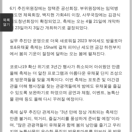
6기 추진위원장에는 정택준 공선회장, 부위원장에는 임덕병
세도면 체육회장, 백지현 가회4리 이장, 사무국장에는 김경식
목록
세도청년회장이 확정되었고, 축제는 오는 4월 21일에 개막하
열기
여 23일까지 3일간 개최하기로 결정되었다.
실무 추진단 운영으로 더욱 새로워질 2023 부여세도 방울토마
토&유채꽃 축제는 15ha에 걸쳐 피어난 세도면 금강 하천부지
에서 봄의 기운이 절정에 달하는 오는 봄에 펼쳐진다.
코로나19 확산 위기로 3년간 행사가 취소되어 아쉬웠던 만큼
올해 축제는 더 알찬 프로그램과 아름다운 유채꽃 단지 조성으
로 방문객들을 맞을 계획이다. 이번 축제는 포토존 및 야간경
관을 더해 행사장을 찾는 관광객들에게 밤에도 유채꽃을 즐길
수 있도록 보완하기로 하였으며 공연과 체험, 이벤트, 농특산
물 판매 등도 올해 다시 꾸려질 예정이다.
축제 실무 추진단 관계자는 “3년 만에 정상 개최되는 축제인
만큼 볼거리, 먹거리, 즐길거리를 풍성하게 준비할 예정”이라
며, “많은 관광객들이 유채꽃과 함께 봄의 낭만을 즐기고 우리
지역 농특산물인 우수한 품질의 방울토마토를 맛보러 꼭 방문