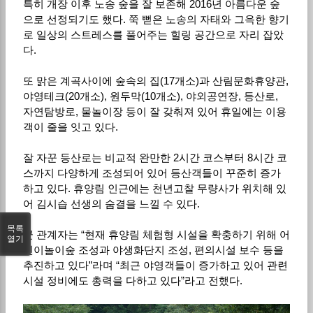
특히 개장 이후 노송 숲을 잘 보존해 2016년 아름다운 숲
으로 선정되기도 했다. 쭉 뻗은 노송의 자태와 그윽한 향기
로 일상의 스트레스를 풀어주는 힐링 공간으로 자리 잡았
다.
또 맑은 계곡사이에 숲속의 집(17개소)과 산림문화휴양관,
야영테크(20개소), 원두막(10개소), 야외공연장, 등산로,
자연탐방로, 물놀이장 등이 잘 갖춰져 있어 휴일에는 이용
객이 줄을 잇고 있다.
잘 자꾼 등산로는 비교적 완만한 2시간 코스부터 8시간 코
스까지 다양하게 조성되어 있어 등산객들이 꾸준히 증가
하고 있다. 휴양림 인근에는 천년고찰 무량사가 위치해 있
어 김시습 선생의 숨결을 느낄 수 있다.
목록
군 관계자는 “현재 휴양림 체험형 시설을 확충하기 위해 어
열기
린이놀이숲 조성과 야생화단지 조성, 편의시설 보수 등을
추진하고 있다”라며 “최근 야영객들이 증가하고 있어 관련
시설 정비에도 총력을 다하고 있다”라고 전했다.