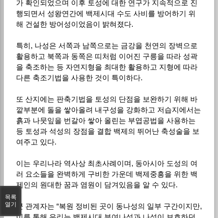
가 확인되었으며 이후 토성에 대한 연구가 지속적으로 진
행되면서 성왕연간에 백제시대 수도 사비를 방어하기 위
해 건설한 방어성이었음이 밝혀졌다.
특히, 나성은 서쪽과 남쪽으로는 금강을 천연의 장벽으로
활용하고 북쪽과 동쪽은 띠처럼 이어진 구릉을 따라 성곽
을 축조하는 등 자연지형을 최대한 활용하고 지형에 따라
다른 축조기법을 사용한 것이 특이하다.
또 산지에는 판축기법을 토성의 단점을 보완하기 위해 바
깥부분에 돌을 쌓아올려 내구성을 강화하고 저습지에서는
흙과 나뭇잎을 번갈아 쌓아 올린는 부엽공법을 사용하는
등 토성과 석성의 장점을 결합 백제의 뛰어난 축성술을 보
여주고 있다.
이는 우리나라 역사상 최초사례이며, 동아시아 도성의 여
러 요소들을 완벽하게 구비한 가운데 백제중흥을 위한 백
제인의 원대한 꿈과 염원이 담겨있음을 알 수 있다.
목록
열기
군 관계자는 “복원 정비된 곳이 동나성의 일부 구간이지만,
이를 통해 우리는 백제시대 부여나성과 나성이 보호하던