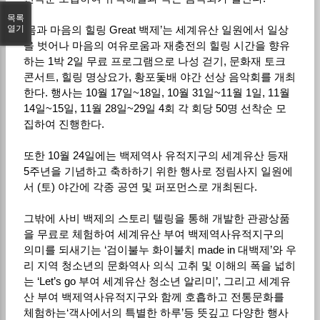
목록
‘몸과 마음의 힐링 Great 백제’는 세계유산 일원에서 일상
열기
을 벗어나 마음의 여유로움과 재충전의 힐링 시간을 향유
하는 1박 2일 무료 프로그램으로 나성 걷기, 문화재 토크
콘서트, 힐링 명상요가, 황포돛배 야간 선상 음악회를 개최
한다. 행사는 10월 17일~18일, 10월 31일~11월 1일, 11월
14일~15일, 11월 28일~29일 4회 각 회당 50명 선착순 모
집하여 진행한다.
또한 10월 24일에는 백제역사 유적지구의 세계유산 등재
5주년을 기념하고 축하하기 위한 행사로 정림사지 일원에
서 (토) 야간에 각종 공연 및 퍼포먼스로 개최된다.
그밖에 사비 백제의 스토리 텔링을 통해 개발한 관광상품
을 무료로 체험하여 세계유산 부여 백제역사유적지구의
의미를 되새기는 ‘검이불누 화이불치 made in 대백제’와 우
리 지역 청소년의 문화역사 의식 고취 및 이해의 폭을 넓히
는 ‘Let’s go 부여 세계유산 청소년 알리미’, 그리고 세계유
산 부여 백제역사유적지구와 함께 호흡하고 전통문화를
체험하는‘객사에서의 특별한 하루’등 뜻깊고 다양한 행사