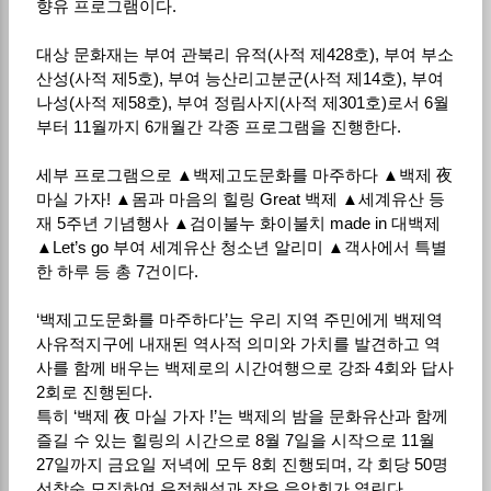
향유 프로그램이다.
대상 문화재는 부여 관북리 유적(사적 제428호), 부여 부소
산성(사적 제5호), 부여 능산리고분군(사적 제14호), 부여
나성(사적 제58호), 부여 정림사지(사적 제301호)로서 6월
부터 11월까지 6개월간 각종 프로그램을 진행한다.
세부 프로그램으로 ▲백제고도문화를 마주하다 ▲백제 夜
마실 가자! ▲몸과 마음의 힐링 Great 백제 ▲세계유산 등
재 5주년 기념행사 ▲검이불누 화이불치 made in 대백제
▲Let’s go 부여 세계유산 청소년 알리미 ▲객사에서 특별
한 하루 등 총 7건이다.
‘백제고도문화를 마주하다’는 우리 지역 주민에게 백제역
사유적지구에 내재된 역사적 의미와 가치를 발견하고 역
사를 함께 배우는 백제로의 시간여행으로 강좌 4회와 답사
2회로 진행된다.
특히 ‘백제 夜 마실 가자 !’는 백제의 밤을 문화유산과 함께
즐길 수 있는 힐링의 시간으로 8월 7일을 시작으로 11월
27일까지 금요일 저녁에 모두 8회 진행되며, 각 회당 50명
선착순 모집하여 유적해설과 작은 음악회가 열린다.