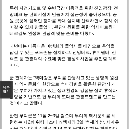
특히 자전거도로 및 수변공간 이용객을 위한 진입광장, 전
망테크 등 편의시설이 만들어져 접근성이 좋아졌으며, 공
원 곳곳에 쉼터인 정자를 확대 설치해 산책하면서 잠시 쉬
어갈 수 있게 만들었다. 관광자원화를 위한 억새미로원과
테크길도 완성해 관광객 맞을 준비를 마쳤다.
내년에는 아름다운 야생화와 물억새를 배경으로 추억을
남길 수 있는 포토존을 설치하고, 전망테크, 휴게쉼터, 산
책로 등 관광객의 수요에 맞춘 활성화사업을 추진할 계획
이다.
군 관계자는 “백마강은 부여를 관통하고 있는 생명의 원천
이자 역사문화의 현장으로 백마강변을 활용한 관광지 개
목록
발은 부여가 가지고 있는 생태환경의 강점을 살려 휴식과
열기
힐링을 기반으로 한 부여의 또다른 관광트랜드를 만드는
것”이라고 말했다.
한편 부여군은 11월 2~3일 걸으며 부여의 역사문화를 체
험하는 제2뢰 워킹페스타 in 백제와 3일 ‘백제의 밤, 세계유
산을 깨우다’란 주제로 2018 부여 문화재야행을 개최한다.