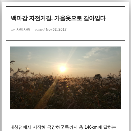
Sketchbook5, 스케치북5
백마강 자전거길, 가을옷으로 갈아입다
사비사랑
Nov 02, 2017
by
posted
Sketchbook5, 스케치북5
대청댐에서 시작해 금강하굿둑까지 총 146km에 달하는