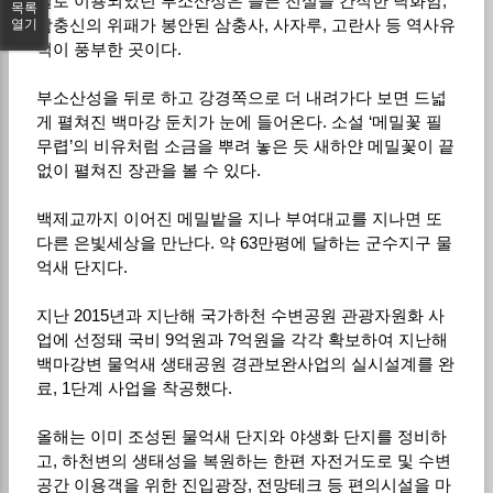
설로 이용되었던 부소산성은 슬픈 전설을 간직한 낙화암,
목록
삼충신의 위패가 봉안된 삼충사, 사자루, 고란사 등 역사유
열기
적이 풍부한 곳이다.
부소산성을 뒤로 하고 강경쪽으로 더 내려가다 보면 드넓
게 펼쳐진 백마강 둔치가 눈에 들어온다. 소설 ‘메밀꽃 필
무렵’의 비유처럼 소금을 뿌려 놓은 듯 새하얀 메밀꽃이 끝
없이 펼쳐진 장관을 볼 수 있다.
백제교까지 이어진 메밀밭을 지나 부여대교를 지나면 또
다른 은빛세상을 만난다. 약 63만평에 달하는 군수지구 물
억새 단지다.
지난 2015년과 지난해 국가하천 수변공원 관광자원화 사
업에 선정돼 국비 9억원과 7억원을 각각 확보하여 지난해
백마강변 물억새 생태공원 경관보완사업의 실시설계를 완
료, 1단계 사업을 착공했다.
올해는 이미 조성된 물억새 단지와 야생화 단지를 정비하
고, 하천변의 생태성을 복원하는 한편 자전거도로 및 수변
공간 이용객을 위한 진입광장, 전망테크 등 편의시설을 마