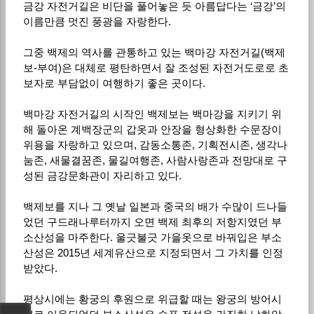
금강 자전거길은 비단을 풀어놓은 듯 아름답다는 ‘금강’의
이름만큼 멋진 풍광을 자랑한다.
그중 백제의 역사를 관통하고 있는 백마강 자전거길(백제
보-부여)은 대체로 평탄하면서 잘 조성된 자전거도로로 초
보자로 부담없이 여행하기 좋은 곳이다.
백마강 자전거길의 시작인 백제보는 백마강을 지키기 위
해 돌아온 계백장군의 갑옷과 안장을 형상화한 수문장이
위용을 자랑하고 있으며, 감동소통존, 기획전시존, 생각나
눔존, 새물결꿈존, 물길여행존, 사람사랑존과 전망대로 구
성된 금강문화관이 자리하고 있다.
백제보를 지나 그 옛날 일본과 중국의 배가 수많이 드나들
었던 구드래나루터까지 오면 백제 최후의 저항지였던 부
소산성을 마주한다. 울긋불긋 가을옷으로 바꿔입은 부소
산성은 2015년 세계유산으로 지정되면서 그 가치를 인정
받았다.
평상시에는 황궁의 후원으로 위급할 때는 왕궁의 방어시