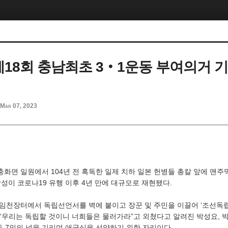
‘제18회 충남최초 3‧1운동 부여의거 
Mar 07, 2023
 충화면 일원에서 104년 전 혹독한 일제 치하 일본 헌병들 총칼 앞에 맨
성이 코로나19 유행 이후 4년 만에 대규모로 재현됐다.
당시 임천장터에서 독립선언서를 벽에 붙이고 장꾼 및 주민을 이끌어 ‘조선독
우리는 독립할 것이니 너희들은 물러가라”고 외쳤다고 알려진 박성요, 박용
동 7인의 넋을 기리며 애국심을 선양하기 위한 자리이다.