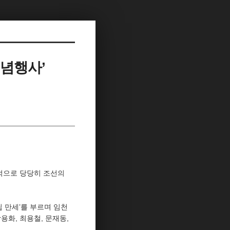
기념행사’
주먹으로 당당히 조선의
립 만세’를 부르며 임천
화, 최용철, 문재동,