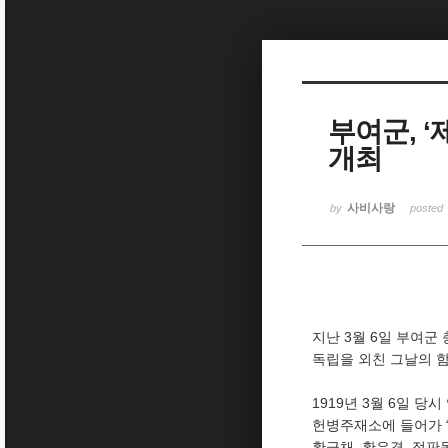
Sketchbook5, 스케치북5
부여군, 
개최
Sketchbook5, 스케치북5
사비사랑
by
posted
지난 3월 6일 부여군
독립을 외친 그날의 함
1919년 3월 6일 
헌병주재소에 들어가 “
황금채, 황우경, 정판