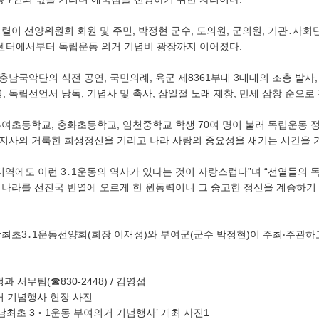
렬이 선양위원회 회원 및 주민, 박정현 군수, 도의원, 군의원, 기관․사회
터에서부터 독립운동 의거 기념비 광장까지 이어졌다.
남국악단의 식전 공연, 국민의례, 육군 제8361부대 3대대의 조총 발사,
명, 독립선언서 낭독, 기념사 및 축사, 삼일절 노래 제창, 만세 삼창 순으로
부여초등학교, 충화초등학교, 임천중학교 학생 70여 명이 불러 독립운동 
지사의 거룩한 희생정신을 기리고 나라 사랑의 중요성을 새기는 시간을 
지역에도 이런 3․1운동의 역사가 있다는 것이 자랑스럽다”며 “선열들의
리나라를 선진국 반열에 오르게 한 원동력이니 그 숭고한 정신을 계승하기
남최초3․1운동선양회(회장 이재성)와 부여군(군수 박정현)이 주최‧주관
과 서무팀(☎830-2448) / 김영섭
거 기념행사 현장 사진