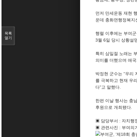
먼저 만세운동 재현 행
운데 충화면행정복지센
행렬 이후에는 부여군충
목록
열기
3월 6일 당시 상황설
특히 삼일절 노래는 
의미를 더했으며 애국
박정현 군수는 “우리 
를 극복하고 현재 우
다”고 말했다.
한편 이날 행사는 충
후원으로 개최됐다.
▣ 담당부서 : 자치행정
▣ 관련사진 : 부여의