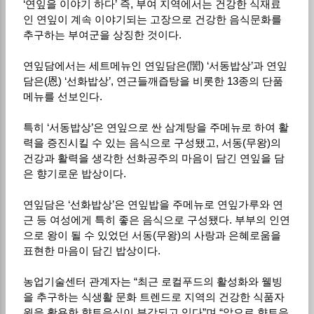
‘연잎을 이야기 하다’ 즉, 부여 지역에서는 건강한 식재료
인 연잎이 계속 이야기되는 고장으로 건강한 음식문화를
추구하는 부여군을 상징한 것이다.
연잎담에서는 세트메뉴인 연잎담은(誾) ‘서동밥상’과 연잎
담은(恩) ‘선화밥상’, 연근들깨즙탕을 비롯한 13종의 단품
메뉴를 선보인다.
특히 ‘서동밥상’은 연잎으로 싼 삼계탕을 주메뉴로 하여 활
력을 증진시킬 수 있는 음식으로 구성됐고, 서동(무왕)의
건강과 활력을 생각한 선화공주의 마음이 담긴 연잎을 담
은 향기로운 밥상이다.
연잎담은 ‘선화밥상’은 연잎밥을 주메뉴로 연잎가루와 연
근 등 여성에게 특히 좋은 음식으로 구성됐다. 부부의 인연
으로 왕이 될 수 있었던 서동(무왕)의 사랑과 은혜로움을
표현한 마음이 담긴 밥상이다.
농업기술센터 관계자는 “최근 로컬푸드의 활성화와 웰빙
을 추구하는 식생활 문화 트렌드로 지역의 건강한 식품자
원을 활용한 향토음식이 부각되고 있다”며 “앞으로 향토음