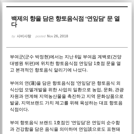
Sketchbook5, 스케치북5
백제의 향을 담은 향토음식점 ‘연잎담’ 문 열
다
사비사랑
Nov 26, 2018
by
posted
부여군(군수 박정현)에서는 지난 6일 부여읍 계백로(건양
Sketchbook5, 스케치북5
대병원 뒤편)에 위치한 향토음식점 연잎담 1호점 문을 열
고 본격적인 향토음식 알리기에 나섰다.
부여의 연(蓮)을 담은 향토음식점 ‘연잎담’은 향토음식 외
식산업 모델개발을 위한 사업의 일환으로 농업, 문화, 관광
자원과 연계해 지역농산물을 촉진하고 지역 문화상품으로
발굴, 지역브랜드 가치 제고를 위해 육성하는 대표 향토음
식점이다.
부여 향토음식 브랜드 1호점인 ‘연잎담’은 연잎의 순수함
과 건강함을 담은 음식을 의미하며 연잎談으로도 표현돼