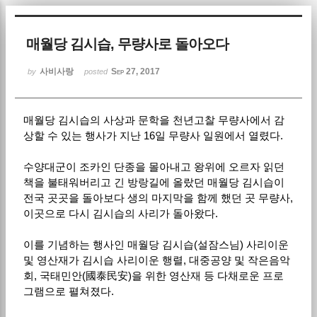
Sketchbook5, 스케치북5
매월당 김시습, 무량사로 돌아오다
사비사랑
Sep 27, 2017
by
posted
매월당 김시습의 사상과 문학을 천년고찰 무량사에서 감
Sketchbook5, 스케치북5
상할 수 있는 행사가 지난 16일 무량사 일원에서 열렸다.
수양대군이 조카인 단종을 몰아내고 왕위에 오르자 읽던
책을 불태워버리고 긴 방랑길에 올랐던 매월당 김시습이
전국 곳곳을 돌아보다 생의 마지막을 함께 했던 곳 무량사,
이곳으로 다시 김시습의 사리가 돌아왔다.
이를 기념하는 행사인 매월당 김시습(설잠스님) 사리이운
및 영산재가 김시습 사리이운 행렬, 대중공양 및 작은음악
회, 국태민안(國泰民安)을 위한 영산재 등 다채로운 프로
그램으로 펼쳐졌다.