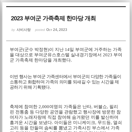
Sketchbook5, 스케치북5
2023 부여군 가족축제 한마당 개최
사비사랑
Oct 24, 2023
by
posted
부여군
(
군수 박정현
)
이 지난
14
일 부여군에 거주하는 가족
을 대상으로 부여군유스호스텔 실내경기장에서
2023
부여
Sketchbook5, 스케치북5
군 가족축제 한마당을 개최했다
.
이번 행사는 부여군 가족센터에서 부여군의 다양한 가족들이
소통하고 화합하며 가족의 의미를 되새길 수 있는 시간을 제
공하기 위해 기획됐다
.
축제에 참여한
2,000
여명의 가족들은 난타
,
버블쇼
,
필리
핀 전통춤 등 다양한 공연을 관람했고 행사장에 방문한 참
여자가 노래자랑에 직접 참여해 숨겨왔던 끼를 발산하며
흥겨운 시간을 보냈다
.
아이들은 미니케이크
,
무드등
,
열쇠
고리 등을 만들며 솜씨를 뽐냈고 가족사진 부스에서 가족