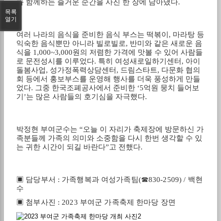
과 함께하는 즐거운 순간을 사진 한 장에 담아냈다
.
목록
열기
여러 나라의 음식을 준비한 음식 부스는 떡볶이
,
마라탕 등
익숙한 음식뿐만 아니라 빌로빌로
,
반미와 같은 새로운 음
식을
1,000~3,000
원의 저렴한 가격에 맛볼 수 있어 사람들
로 문전성시를 이루었다
.
특히 여성새로일하기센터
,
아이
돌봄사업
,
성가정폭력상담센터
,
드림스타트
,
다문화 협의
회 등에서 홍보부스를 운영해 행사를 더욱 풍성하게 만들
었다
.
그중 한국조폐공사에서 준비한
‘5
억원 뭉치 들어보
기
’
는 많은 사람들의 호기심을 자극했다
.
박정현 부여군수는
“
오늘 이 자리가 축제장에 방문하신 가
족분들께 가족의 의미와 소중함을 다시 한번 생각할 수 있
는 귀한 시간이 되길 바란다
”
고 전했다
.
▣
담당부서
:
가족행복과 여성가족팀
(
☎
830-2509) /
백현
수
▣
첨부사진
: 2023
부여군 가족축제 한마당 장면