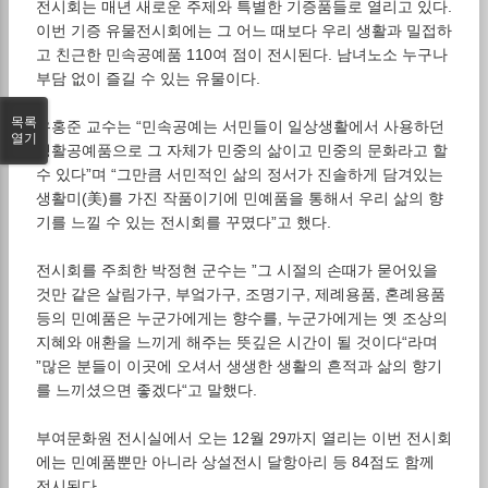
전시회는 매년 새로운 주제와 특별한 기증품들로 열리고 있다.
이번 기증 유물전시회에는 그 어느 때보다 우리 생활과 밀접하
고 친근한 민속공예품 110여 점이 전시된다. 남녀노소 누구나
부담 없이 즐길 수 있는 유물이다.
목록
유홍준 교수는 “민속공예는 서민들이 일상생활에서 사용하던
열기
생활공예품으로 그 자체가 민중의 삶이고 민중의 문화라고 할
수 있다”며 “그만큼 서민적인 삶의 정서가 진솔하게 담겨있는
생활미(美)를 가진 작품이기에 민예품을 통해서 우리 삶의 향
기를 느낄 수 있는 전시회를 꾸몄다”고 했다.
전시회를 주최한 박정현 군수는 ”그 시절의 손때가 묻어있을
것만 같은 살림가구, 부엌가구, 조명기구, 제례용품, 혼례용품
등의 민예품은 누군가에게는 향수를, 누군가에게는 옛 조상의
지혜와 애환을 느끼게 해주는 뜻깊은 시간이 될 것이다“라며
”많은 분들이 이곳에 오셔서 생생한 생활의 흔적과 삶의 향기
를 느끼셨으면 좋겠다“고 말했다.
부여문화원 전시실에서 오는 12월 29까지 열리는 이번 전시회
에는 민예품뿐만 아니라 상설전시 달항아리 등 84점도 함께
전시된다.