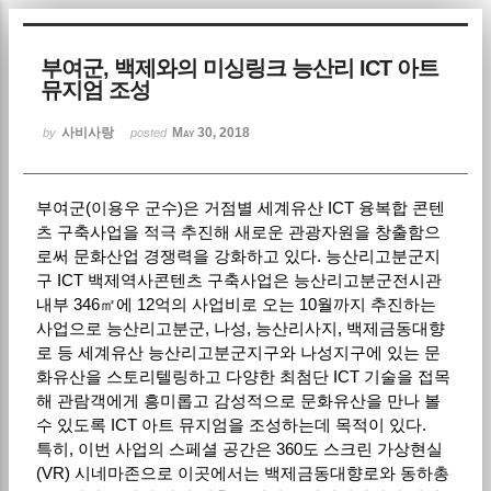
Sketchbook5, 스케치북5
부여군, 백제와의 미싱링크 능산리 ICT 아트
뮤지엄 조성
사비사랑
May 30, 2018
by
posted
부여군(이용우 군수)은 거점별 세계유산 ICT 융복합 콘텐
Sketchbook5, 스케치북5
츠 구축사업을 적극 추진해 새로운 관광자원을 창출함으
로써 문화산업 경쟁력을 강화하고 있다. 능산리고분군지
구 ICT 백제역사콘텐츠 구축사업은 능산리고분군전시관
내부 346㎡에 12억의 사업비로 오는 10월까지 추진하는
사업으로 능산리고분군, 나성, 능산리사지, 백제금동대향
로 등 세계유산 능산리고분군지구와 나성지구에 있는 문
화유산을 스토리텔링하고 다양한 최첨단 ICT 기술을 접목
해 관람객에게 흥미롭고 감성적으로 문화유산을 만나 볼
수 있도록 ICT 아트 뮤지엄을 조성하는데 목적이 있다.
특히, 이번 사업의 스페셜 공간은 360도 스크린 가상현실
(VR) 시네마존으로 이곳에서는 백제금동대향로와 동하총