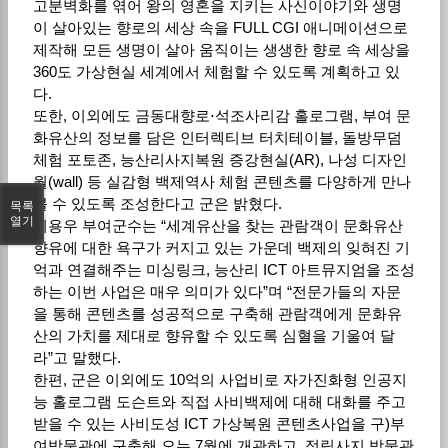
고분벽화를 엮어 왕의 영혼을 지키는 사신이야기와 생명
이 살아있는 향로의 세상 속을 FULL CGI 애니메이션으로
제작해 모든 생명이 살아 움직이는 생생한 향로 속 세상을
360도 가상현실 세계에서 체험할 수 있도록 계획하고 있
다.
또한, 이외에도 금동대향로⋅석조사리감 홀로그램, 부여 문
화유산의 정보를 담은 인터렉티브 터치테이블, 돌방무덤
체험 포토존, 능산리사지복원 증강현실(AR), 나성 디자인
월(wall) 등 실감형 백제역사 체험 콘텐츠를 다양하게 만나
볼 수 있도록 조성한다고 군은 밝혔다.
목록
열기
이용우 부여군수는 “세계유산을 찾는 관람객이 문화유산
향유에 대한 욕구가 커지고 있는 가운데 백제의 잊혀진 기
억과 연결해주는 미싱링크, 능산리 ICT 아트뮤지엄을 조성
하는 이번 사업은 매우 의미가 있다”며 “전문가들의 자문
을 통해 콘텐츠를 성공적으로 구축해 관람객에게 문화유
산의 가치를 제대로 향유할 수 있도록 심혈을 기울여 달
라”고 말했다.
한편, 군은 이외에도 10억의 사업비로 자가진화형 인공지
능 홀로그램 도슨트와 직접 사비백제에 대해 대화를 주고
받을 수 있는 사비도성 ICT 가상복원 콘텐츠사업을 구)부
여박물관에 구축해 오는 7월에 개관하고, 정림사지 박물관