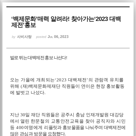
Sketchbook5, 스케치북5
‘백제문화’매력 알려라! 찾아가는‘2023 대백
제전’홍보
사비사랑
Jul 06, 2023
by
posted
발로 뛰는 대백제전 홍보 나선다
!
Sketchbook5, 스케치북5
오는 가을에 개최되는
‘2023
대백제전
’
의 관람객 유치를
위해
(
재
)
백제문화제재단 직원들이 연이은 현장 홍보활동
에 발벗고 나섰다
.
지난
30
일 재단 직원들은 공주시 충남 인재개발원 대강당
에서 열린
한문철의 교통안전교육을 찾아 공직자와 시민
등
400
여명에게
리플릿과 홍보물품을 나눠주며 대백제전에
많은 관심과 방
문을 요청했다
.