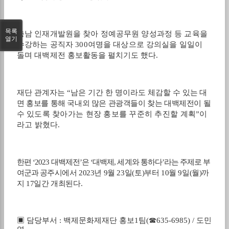
목록
충남 인재개발원을 찾아 정예공무원 양성과정 등 교육을
열기
수강하는
공
직자
300
여명을 대상으로 강의실을 일일이
돌며 대백제전 홍보활
동을 펼치기도 했다
.
재단 관계자는
“
남은 기간 한 명이라도 체감할 수
있는 대
면 홍보를 통해 국내외 많은 관광객들이 찾는 대백제전이
될
수
있도록 찾아가는 현장 홍보를 꾸준히 추진할 계획
”
이
라고
밝혔다
.
한편
‘2023
대백제전
’
은
‘
대백제
,
세계와 통하다
’
라는 주제로 부
여군과 공
주시
에서
2023
년
9
월
23
일
(
토
)
부터
10
월
9
일
(
월
)
까
지
17
일간 개최된다
.
▣
담당부서
:
백제문화제재단 홍보
1
팀
(
☎
635-6985) /
도민