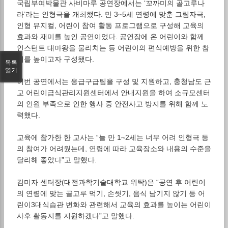
국립부여박물관 사비마루 공연장에서는 ‘꼬까미의 골고루나
라’라는 인형극을 개최했다. 만 3~5세 연령에 맞춘 그림자극,
인형 뮤지컬, 어린이 참여 활동 프로그램으로 구성해 교육의
효과와 재미를 높인 공연이었다. 공연장에 온 어린이와 함께
인스턴트 대마왕을 물리치는 등 어린이의 편식예방을 위한 참
여를 높이고자 구성됐다.
목록
열기
이번 공연에서는 응급구급팀을 구성 및 지원하고, 충청남도 근
교 어린이급식관리지원센터에서 안내지원을 하여 소규모센터
의 인원 부족으로 인한 행사 중 안전사고 방지를 위해 함께 노
력했다.
교육에 참가한 한 교사는 “늘 만 1~2세는 너무 어려 인형극 등
의 참여가 어려웠는데, 연령에 따라 교육장소와 내용의 수준을
달리해 좋았다”고 말했다.
김미자 센터장(대전과학기술대학교 위탁)은 “공연 후 어린이
의 연령에 맞는 골고루 먹기, 손씻기, 음식 남기지 않기 등 어
린이3대식습관 변화와 관련해서 교육의 효과를 높이는 어린이
사후 활동지를 지원하겠다”고 말했다.