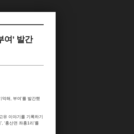
여’ 발간
억해, 부여’를 발간했
을 고유 이야기를 기록하기
, ‘홍산면 좌홍1리’를