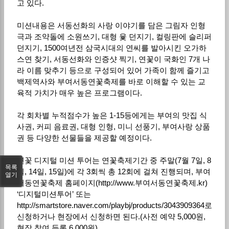
고 있다.
미션내용은 서동선화의 사랑 이야기를 담은 그림자 인형
극과 조약돌에 소원쓰기, 대형 윷 던지기, 컬링판에 슬리퍼
던지기, 1500여년전 삼국시대의 연씨를 발아시킨 오가하
스연 찾기, 서동선화와 인증샷 찍기, 연꽃이 국화인 7개 나
라 이름 맞추기 등으로 구성되어 있어 가족이 함께 즐기고
백제역사와 부여서동연꽃축제를 바로 이해할 수 있는 교
육적 가치가 매우 높은 프로그램이다.
각 회차별 누적점수가 높은 1-15등에게는 부여의 맛집 식
사권, 커피 음료권, 대형 인형, 미니 선풍기, 부여사랑 상품
권 등 다양한 선물들을 제공할 예정이다.
연꽃 디지털 미션 투어는 연꽃축제기간 중 주말(7월 7일, 8
목록
일, 14일, 15일)에 각 3회씩 총 12회에 걸쳐 진행되며, 부여
열기
서동연꽃축제 홈페이지(http://www.부여서동연꽃축제.kr)
‘디지털미션투어’ 또는
http://smartstore.naver.com/playbj/products/3043909364로
신청하거나 현장에서 신청하면 된다.(사전 예약 5,000원,
현장 참여 등록 6,000원)