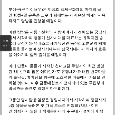
부여군(군수 이용우)은 제61회 백제문화제의 마지막 날
인 10월4일 유홍준 교수와 함께하는 세계유산 백제역사유
적지구 탐방을 진행할 예정이다.
이번 탐방은 서동‧선화의 사랑이야기가 전해오는 궁남지
에서 시작하여 청동기 선사시대를 대표하는 유적지인 송
목록
국리 유적지와 유네스코 세계유산인 능산리고분군의 백제
열기
왕릉을 둘러보며 선사시대부터 삼국시대까지 역사의 흐름
을 이야기와 함께 즐겨볼 예정이다.
이어 단풍이 물들기 시작한 천녀고찰 무량사와 최근 방영
된 ‘내 친구의 집은 어디인가’로 유명세가 더해진 반교마을
의 돌담길, 휴휴당을 방문해 고즈넉한 마을에서 가을을 만
끽할 것이다. 이후 금동대향로가 전시되어 있는 국립부여
박물관을 끝으로 일정은 마무리된다.
그동안 명사탐방 일정은 정림사지에서 시작하여 정림사지
5층 석탑을 둘러본 후 다음 코스로 진행되었으나 이번
엔 정림사지 일원에 백제문화제의 주무대가 설치되어 탐