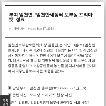
Sketchbook5, 스케치북5
부여 임천면, ‘임천만세장터 보부상 프리마
켓’ 성료
사비사랑
May 17, 2023
by
posted
임천면보부상보존회
(
회장 김용관
)
는 지난
13
일
(
토
)
임천면
Sketchbook5, 스케치북5
만세장터
에서 부여군내 청년들이 운영하는
12
개 팀과 임천면
상인회가 참여하는
임천만세장터 보부상 프리마켓을 열였
다
.
임천보부상
홍보 및 지역경제 활성화를 위해 보부상 체험
활동을 운영하고 소상공인들의 농산물 및 액세서리를 판매하
며 지역주민들로부터 큰 호응을 얻었다
.
▣
담당부서
:
임천면 총무팀
(
☎
830-6662) /
권오욱
▣
관련사진
:
보부상 프리마켓 현장 사진
목록
열기