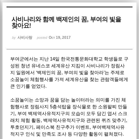
Sketchbook5, 스케치북5
사비나리와 함께 백제인의 꿈, 부여의 빛을
찾아요!
사비사랑
Oct 19, 2017
by
posted
부여군에서는 지난 14일 한국전통문화대학교 학생들로 구
Sketchbook5, 스케치북5
성된 청년 유네스코 세계유산 지킴이 사비나리가 정림사
지 일원에서 ‘백제인의 꿈, 부여의 빛을 찾아라’는 주제로
소꿈놀이 체험행사를 가져 세계유산을 찾는 관람객들에게
큰 인기를 얻었다.
소꿈놀이는 소망과 꿈을 담는 놀이터라는 의미를 가진 체
험행사로 정림사지 5층석탑을 장식물로 한 소원팔찌 만들
기, 부여 백제역사유적지구의 모습이 모두 담긴 엽서 스크
래치 체험 활동, 백제역사유적지구와 관련된 퀴즈 맞추기,
투호던지기, 페이스북 친구추가 이벤트, 부여백제역사유
적지구 인식 및 만족도 조사 등 다양한 활동이 펼쳐졌다.