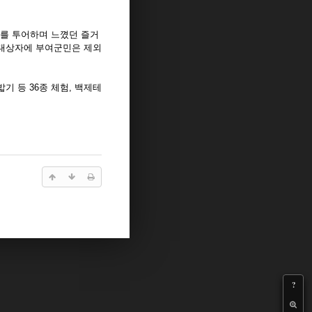
를 투어하며 느꼈던 즐거
여대상자에 부여군민은 제외
밟기 등 36종 체험, 백제테
?