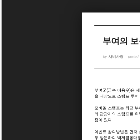
Sketchbook5, 스케치북5
부여의 보
Sketchbook5, 스케치북5
사비사랑
by
posted
부여군(군수 이용우)은 제
을 대상으로 스탬프 투어
모바일 스탬프는 최근 부
러 관광지의 스탬프를 획득
점이 있다.
이벤트 참여방법은 먼저 go
두 방문하여 백제금동대향