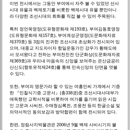
이번 전시에서는 그동안 부여에서 자주 볼 수 있었던 선사
시대 유물과 백제토기를 비롯한 백제시대 유물 뿐만아니
라 다양한 조선시대의 회화를 직접 볼 수 있어 주목된다.
특히 정언욱영정(도유형문화재 제193호), 부여김동효영정
(도유형문화재 제157호), 부여계성군영정(도문화재자료
제370호) 등 3점의 진귀한 조선시대 초상화가 전시되어 있
으며, 대종교 지도자이자 항일운동가인 강우가 황해도에
서 모셔왔다고 전하는 부여천진전 단군화상(도문화재자료
제369호)과 우리내 마음속의 신앙을 보여주는 은산금공리
산신도(향토유적제24호)를 통해 민속신앙의 단면을 엿볼
수 있다.
또한, 부여의 명문가라 할 수 있는 여흥민씨 가계에서 기증
한 『민칠식기증 고문서』(총338권)중 조선시대사대부가
애독했던 교학서적을 비롯하여 여가를 즐기며 읽은 시집
인 고문과 사씨전, 수매청심록전, 조웅전 등의 한글소설 및
의약서적인 동의보감과 방약합편이 함께 전시되어 있다.
한편, 정림사지박물관은 2006년 9월 백제 사비시기의 불