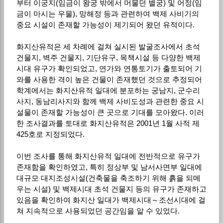
부터 이궁지(임금이 왕궁 밖에서 머물던 별궁) 및 어정(임
금이 마시는 우물), 망해정 등과 관련하여 백제 사비기의
중요 시설이 존재할 가능성이 제기되어 왔던 유적이다.
화지산유적은 세 차례에 걸쳐 실시된 발굴조사에서 초석
건물지, 벽주 건물지, 기단유구, 목책시설 등 다양한 백제
시대 유구가 확인되었고, 연가와 연통토기가 출토되어 기
와를 사용한 격이 높은 건물이 존재했던 것으로 추정되어
학계에서는 화지산유적 일대에 분포하는 궁남지, 군수리
사지, 동남리사지와 함께 백제 사비도성과 관련한 중요 시
설물이 존재할 가능성이 큰 곳으로 기대를 모아왔다. 이러
한 조사결과를 토대로 화지산유적은 2001년 1월 사적 제
425호로 지정되었다.
이번 조사를 통해 화지산유적 일대에 전반적으로 유구가
존재함을 확인하였고, 특히 정상부 및 남서사면부 일대에
대규모 대지조성시설(건축물을 축조하기 위해 흙을 되메
우는 시설) 및 백제시대 초석 건물지 등의 유구가 존재하고
있음을 확인하여 화지산 일대가 백제시대～조선시대에 걸
쳐 지속적으로 사용되었던 공간임을 알 수 있었다.