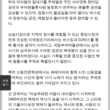
하여 의자왕의 일대기를 주제별로 꾸민 사비연희 한마당
공연과 부여팬플룻사랑 동호회가 연주하는 팬플룻 공연을
감상할 수 있으며, 정림사지 돌담길을 따라 열리는 버스킹
과 판토마임 공연, 체험장과 플리마켓 등에 참여할 수 있
다.
상설시장으로 지역의 정서를 체험할 수 있는 중앙시장과
연계 조성된 이색창조거리에서는 버스킹과 DJ박스를 통
해 흥겨운 음악이 이어지고, 국립부여박물관에서는 삼국
사기와 삼국유사에 수려한 경관과 백제왕이 강을 건너 사
찰에 행차하였다는 사실이 기록될 만큼 중요한 사찰인 백
제 왕흥사를 주제로 특별전시가 열린다.
특히 신동연문학관에서는 큐레이터와 함께 시인 신동엽을
추억하는 시간과 함께 ‘시가 노래가 되는 밤’이라는 주제로
목록
이색 와인파티도 열려 기대감이 커지고 있다.
열기
군 관계자는 “어슴푸레한 어둠이 내리깔리기 시작하면
1400여년전 백제의 역사가 숨을 쉬기 시작하고, 그 소리에
귀 기울이다보면 백제가 들려주는 역사와 문화, 사람의 이
야기를 만날 수 있다”라며 “과거와 현재 미래가 공존하는