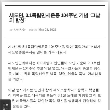
Sketchbook5, 스케치북5
세도면, 3.1독립만세운동 104주년 기념 ‘그날
의 함성’
사비사랑
Mar 03, 2023
by
posted
지난 1일 3.1독립만세운동 104주년을 맞아 ‘독립만세’ 소리가
Sketchbook5, 스케치북5
세도면종합복지관 일대를 가득 메웠다.
세도면민회에서는 150여명의 면민들이 모인 가운데 ‘3.1독립
만세운동 104주년 추모식’을 열고, 애국열사들의 숭고한 정신
을 기리기 위해 독립선언문 낭독, 행렬, 헌화와 묵념, 만세삼창
을 외쳤다.
이날 행사에서는 면민과 함께 세도초등학교‧중학교 학생들
이 의복을 입고 태극기를 흔들며 3.1절 노래를 제창했고 이 모
습은 애국열사들의 강인한 독립 정신을 생생하게 전달하여 깊
목록
은 울림을 줬다.
열기