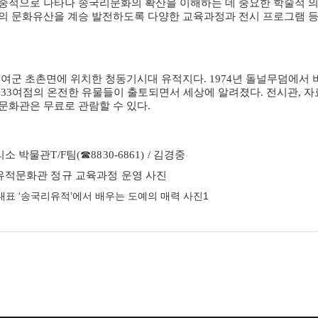
중적으로 나타나 송국리문화의 확산을 이해하는 데 중요한 학술적 
의 문화유산을 계승 발전하도록 다양한 교육과정과 전시 프로그램 등
여군 초촌면에 위치한 청동기시대 유적지다
. 1974
년 돌널무덤에서 
의
33
여점의 온전한 유물들이 출토되면서 세상에 알려졌다
.
전시관
,
자
문화관은 무료로 관람할 수 있다
.
리소 박물관
T/F
팀
(
☎
8830-6861) /
김경중
적문화관 정규 교육과정 운영 사진