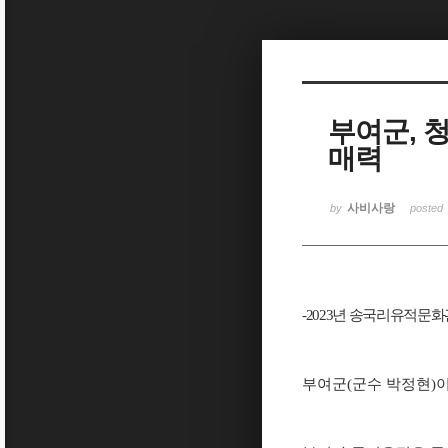
Sketchbook5, 스케치북5
부여군, 
매력
Sketchbook5, 스케치북5
사비사랑
by
posted
-2023
년 송국리유적문화
부여군
(
군수 박정현
)