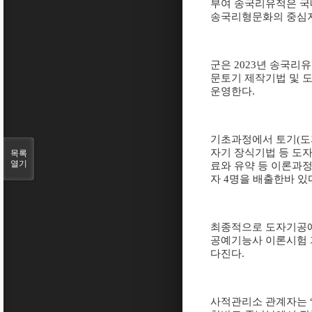
부여 송국리유적은 국
송국리형문화의 중심지
군은
2023
년 송국리유
문토기 제작기법 및 
운영한다
.
기초과정에서 토기
(
도
자기 장식기법 등 도
목록
열기
료와 유약 등 이론과
자
4
명을 배출한바 있
최종적으로 도자기공예
공예기능사 이론시험 
다진다
.
사적관리소 관계자는