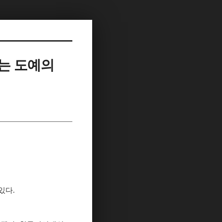
는 도예의
 있다
.