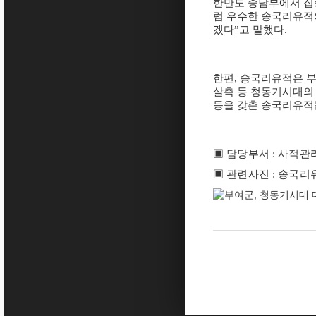
한반도 중남부에서 집
럼 우수한 송국리유적
겠다
”
고 말했다
.
한편
,
송국리유적은 부
살촉 등 청동기시대
등을 갖춘 송국리유적
▣
담당부서
:
사적관
▣
관련사진
:
송국리유