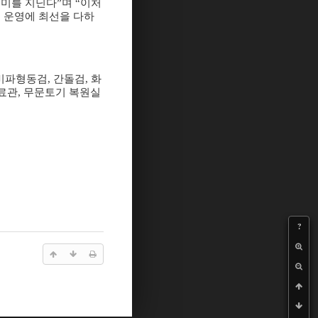
의미를 지닌다
”
며
“
이처
 운영에 최선을 다하
비파형동검
,
간돌검
,
화
료관
,
무문토기 복원실
?