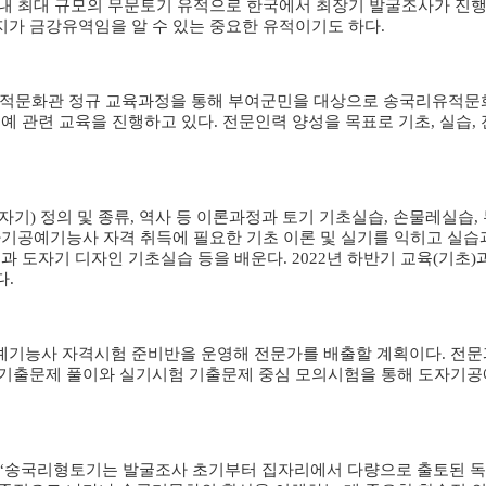
내 최대 규모의 무문토기 유적으로 한국에서 최장기 발굴조사가 진
가 금강유역임을 알 수 있는 중요한 유적이기도 하다
.
적문화관 정규 교육과정을 통해 부여군민을 대상으로 송국리유적문
도예 관련 교육을 진행하고 있다
.
전문인력 양성을 목표로 기초
,
실습
,
자기
)
정의 및 종류
,
역사 등 이론과정과 토기 기초실습
,
손물레실습
,
자기공예기능사 자격 취득에 필요한 기초 이론 및 실기를 익히고 실
정과 도자기 디자인 기초실습 등을 배운다
. 2022
년 하반기 교육
(
기초
)
다
.
기능사 자격시험 준비반을 운영해 전문가를 배출할 계획이다
.
전문
기출문제 풀이와 실기시험 기출문제 중심 모의시험을 통해 도자기공
“
송국리형토기는 발굴조사 초기부터 집자리에서 다량으로 출토된 독